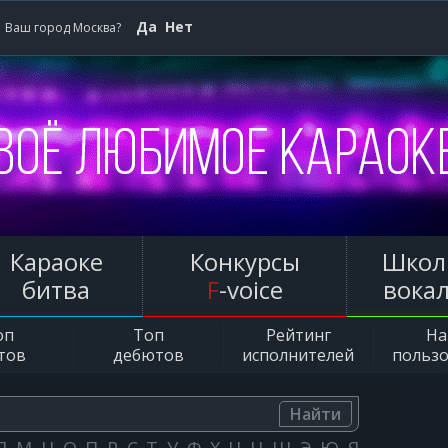
Да
Нет
Ваш город Москва?
Караоке
Конкурсы
Школ
битва
F
-voice
вока
оп
Топ
Рейтинг
Н
тов
дебютов
исполнителей
польз
Найти