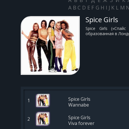
А
Б
В
Г
Д
Е
Ж
З
И
К
A
B
C
D
E
F
G
H
I
J
K
L
M
Spice Girls
Spice Girls («Спай
образованная в Лондо
Spice Girls
1
Wannabe
Spice Girls
2
Viva forever