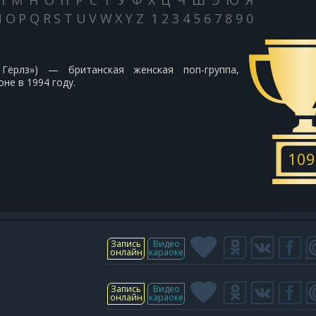
Л
М
Н
О
П
Р
С
Т
У
Ф
Х
Ц
Ч
Ш
Э
Ю
Я
N
O
P
Q
R
S
T
U
V
W
X
Y
Z
1
2
3
4
5
6
7
8
9
0
с Гёрлз») — британская женская поп-группа,
не в 1994 году.
109