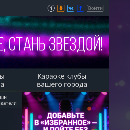
Зарегистрироваться
Войти
ы
Караоке клубы
ла
вашего города
аши
ователи