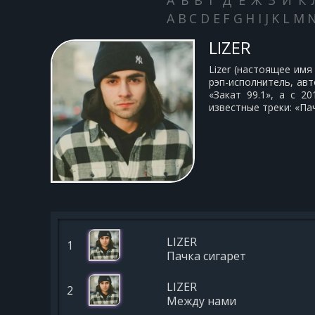
А
Б
В
Г
Д
Е
Ж
З
И
К
A
B
C
D
E
F
G
H
I
J
K
L
M
LIZER
Lizer (настоящее им
рэп-исполнитель, авт
«Закат 99.1», а с 2
известные треки: «Пач
LIZER
1
Пачка сигарет
LIZER
2
Между нами