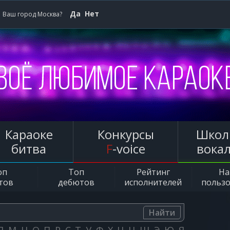
Да
Нет
Ваш город Москва?
Караоке
Конкурсы
Школ
битва
F
-voice
вока
оп
Топ
Рейтинг
Н
тов
дебютов
исполнителей
польз
Найти