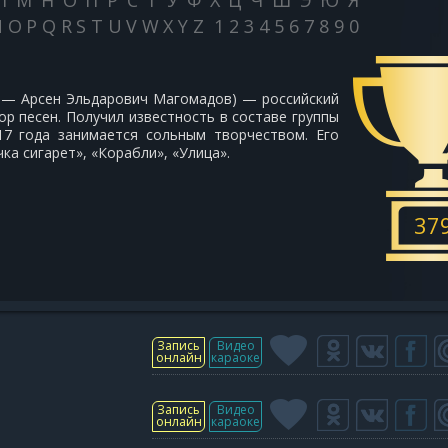
Л
М
Н
О
П
Р
С
Т
У
Ф
Х
Ц
Ч
Ш
Э
Ю
Я
N
O
P
Q
R
S
T
U
V
W
X
Y
Z
1
2
3
4
5
6
7
8
9
0
я — Арсен Эльдарович Магомадов) — российский
ор песен. Получил известность в составе группы
017 года занимается сольным творчеством. Его
ка сигарет», «Корабли», «Улица».
37