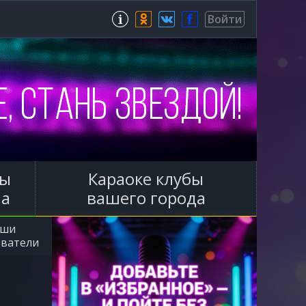
Зарегистрироваться
Войти
ы
Караоке клубы
ла
вашего города
аши
ователи