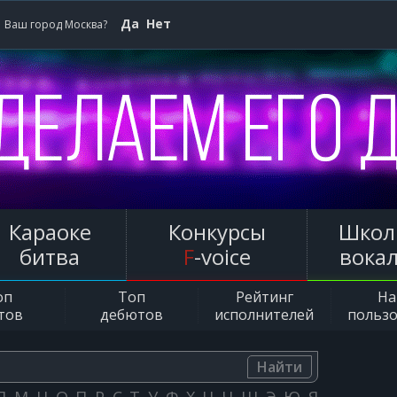
Да
Нет
Ваш город Москва?
Караоке
Конкурсы
Школ
битва
F
-voice
вока
оп
Топ
Рейтинг
Н
тов
дебютов
исполнителей
польз
Найти