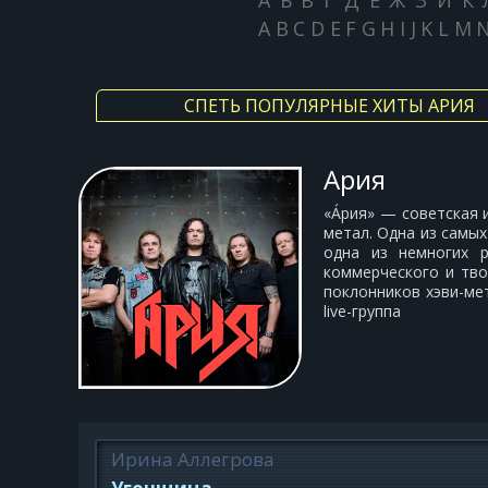
А
Б
В
Г
Д
Е
Ж
З
И
К
A
B
C
D
E
F
G
H
I
J
K
L
M
СПЕТЬ ПОПУЛЯРНЫЕ ХИТЫ АРИЯ
Ария
«А́рия» — советская 
метал. Одна из самых
одна из немногих р
коммерческого и тво
поклонников хэви-мет
live-группа
Ирина Аллегрова