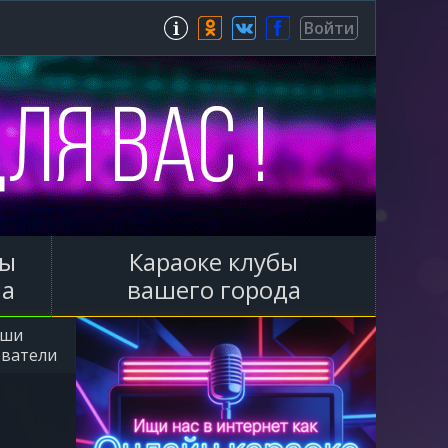
Зарегистрироваться
Войти
ы
Караоке клубы
ла
вашего города
аши
ователи