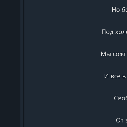
Но б
Под хол
Мы сожг
И все в
Сво
От 