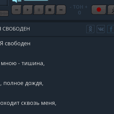
-
ТОН
+
0
Я СВОБОДЕН
Я свободен
 мною - тишина,
, полное дождя,
оходит сквозь меня,