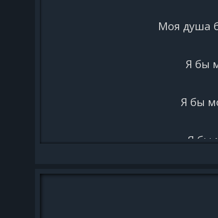
Моя душа 
Я бы 
Я бы м
Я бы 
Но 
В шуме