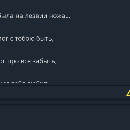
была на лезвии ножа…
мог с тобою быть,
ог про все забыть,
мог тебя любить,
это лишь игра.
 ветра за спиной