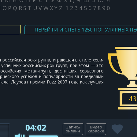
Л
М
Н
О
П
Р
С
Т
У
Ф
Х
Ц
Ч
Ш
Э
Ю
Я
N
O
P
Q
R
S
T
U
V
W
X
Y
Z
1
2
3
4
5
6
7
8
9
0
ПЕРЕЙТИ И СПЕТЬ 1250 ПОПУЛЯРНЫХ ПЕ
и российская рок-группа, играющая в стиле хеви-
 успешных российских рок-групп, при этом — это
оссийских метал-групп, достигших серьёзного
рческого успехов и популярности за пределами
ала. Лауреат премии Fuzz 2007 года как лучшая
43
04:02