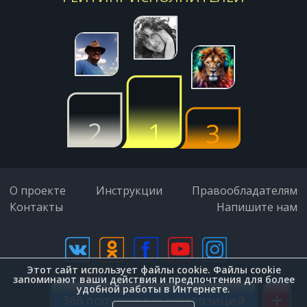
Ария
Дыханье тьмы
Гудтаймс
Спасибо Артем
О проекте
Инструкции
Правообладателям
Xolidayboy
Контакты
Напишите нам
Мы не будем спать
Александр Айвазов
Этот сайт использует файлы cookie. Файлы cookie
дизайн (Zenit-Group)
запоминают ваши действия и предпочтения для более
Плачет девочка в автомате
удобной работы в Интернете.
+
368 популярных композиций