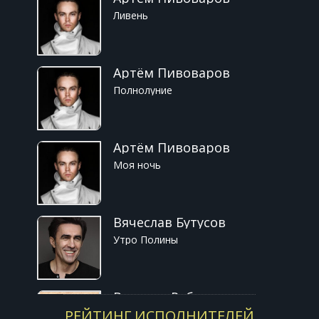
Ливень
Артём Пивоваров
Полнолуние
Артём Пивоваров
Моя ночь
Вячеслав Бутусов
Утро Полины
Веселые Ребята
РЕЙТИНГ ИСПОЛНИТЕЛЕЙ
Не волнуйтесь тётя