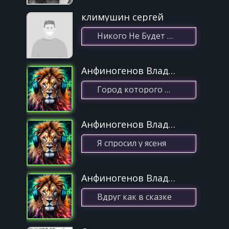
28
Я Спросил У Ясеня
климушин сергей
Из кинофильмов
29
Никого Не Будет В Доме_358(30.12.2020 21:53)
Не покидай
Из кинофильмов
30
Анфиногенов Владимир
Как Мир Без Весны
Город которого нет
Анфиногенов Владимир
Я спросил у ясеня
Анфиногенов Владимир
Вдруг как в сказке