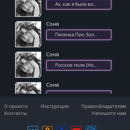
Ах, как я была влюблена (Оттепель)(07.01.2021 14:48)
Соня
Песенка Про Золотого Купидона(19.01.2021 18:47)
Соня
Русское поле (Новые приключения неуловимых)(05.07.2021 21:00)
Соня
А жизнь прожить – не поле перейти(26.12.2020 12:50)
О проекте
Инструкции
Правообладателям
Контакты
Напишите нам
Соня
Непогода(07.03.2022 20:02)