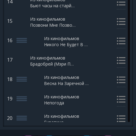
14
Бьют часы на старй башне RMX (Приключения Электроника)
Из кинофильмов
15
Позвони Мне Позвони
Из кинофильмов
16
Никого Не Будет В Доме
Из кинофильмов
17
Брадобрей (Мэри Поппинс, До Свидания)
Из кинофильмов
18
Весна На Заречной Улице
Из кинофильмов
19
Непогода
Из кинофильмов
20
Буратино
Из кинофильмов