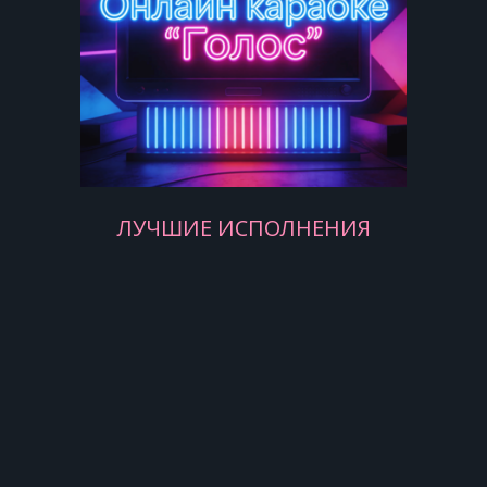
На войне... да, то оно...
Там все серьёзней, чем в кино.
ЛУЧШИЕ ИСПОЛНЕНИЯ
Да, война, война, война...
Дурная тётка, стерва она!
Эх, война, война идёт,
А пацана девчонка ждёт.