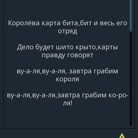
Королёва карта бита,бит и весь его
отряд
Дело будет шито крыто,карты
правду говорят
ву-а-ля,ву-а-ля, завтра грабим
короля
ву-а-ля,ву-а-ля,завтра грабим ко-ро-
ля!
Говорят мы бяки-буки,как выносит