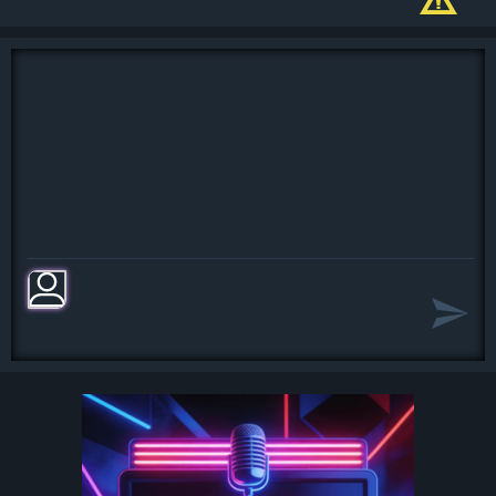
нас земля?
Дайте чтоли карты в руки погадать
на короля,
Ой-ля-ля,ой-ля-ля,погадать на
короля,
Ой-ля-ля,ой-ля-ля,Ех-ма
ву-а-ля,ву-а-ля, завтра грабим
короля
ву-а-ля,ву-а-ля,завтра грабим ко-ро-
ля!