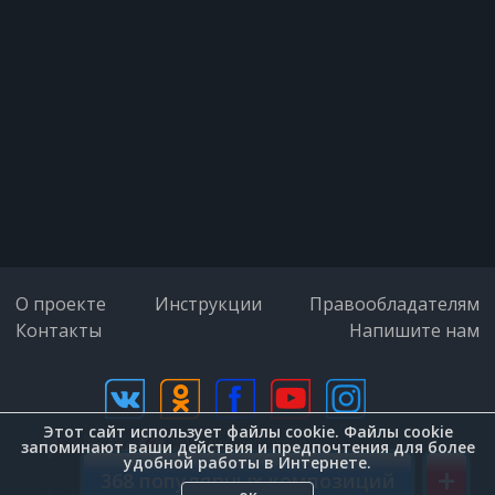
Уж лучше посмотреть спокойно сны
И розовый закат и летний вечер
Вполне со мной согласны, так и
знай!
И можешь верить мне ни за что на
свете
Не подойду к тебе!
О проекте
Инструкции
Правообладателям
Контакты
Напишите нам
Забудь не вспоминай!
Пусть в твои окна смотрит
Этот сайт использует файлы cookie. Файлы cookie
беспечный розовый вечер
дизайн (Zenit-Group)
запоминают ваши действия и предпочтения для более
удобной работы в Интернете.
+
368 популярных композиций