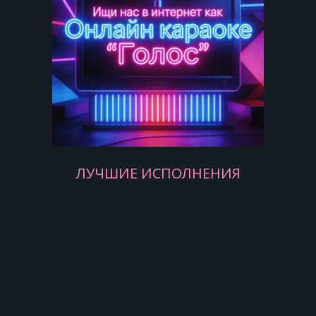
Пусть провожает розовым взглядом
смотрит вам вслед
Пусть все насмешки терпит твои
Пусть доверяет тайны свои
Больше не надо мне этих бед.
ЛУЧШИЕ ИСПОЛНЕНИЯ
Розовый Вечер
Закат окончил летний тёплый
вечер
Остановился на краю землю