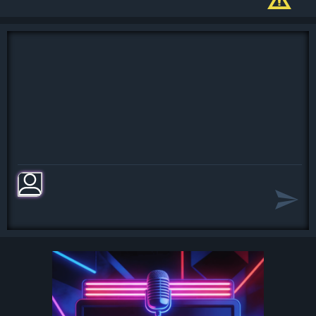
Уж лучше посмотреть спокойно сны
И розовый закат и летний вечер
Вполне со мной согласны, так и
знай!
И можешь верить мне ни за что на
свете
Не подойду к тебе!
Забудь не вспоминай!
Пусть в твои окна смотрит
беспечный розовый вечер