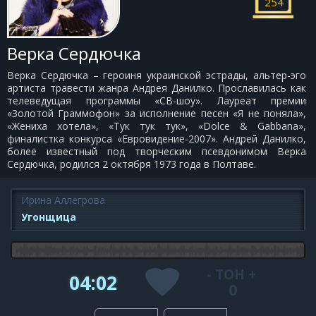
254
Верка Сердючка
Верка Сердючка – героиня украинской эстрады, альтер-эго
артиста травести жанра Андрея Данилко. Прославилась как
телеведущая программы «СВ-шоу». Лауреат премии
«Золотой Граммофон» за исполнение песен «Я не поняла»,
«Жениха хотела», «Тук тук тук», «Dolce & Gabbana»,
финалистка конкурса «Евровидение-2007». Андрей Данилко,
более известный под творческим псевдонимом Верка
Сердючка, родился 2 октября 1973 года в Полтаве.
Ирина Аллегрова
Угонщица
-
ТОН
+
04:02
0