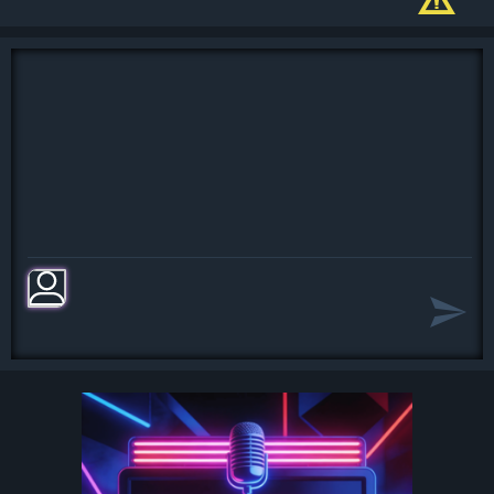
пачку сигарет
Почему были вместе, ты мне
объясни
У него Киевстар, у меня UMC
Что такое любовь, кто откроет
секрет