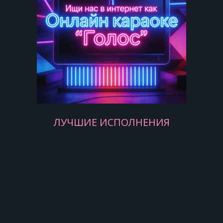
Дайте мне вина Уану, дайте ж
пачку сигарет
Припев:
ЛУЧШИЕ ИСПОЛНЕНИЯ
А я иду такая вся в Дольче Габбана
Я иду такая вся, на сердце рана