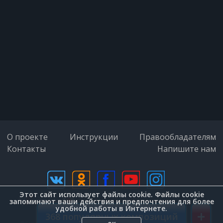
Может быть я наивнее всех на
планете
Ведь любви всегда "да", так не
хочется "нет"
Дайте мне вина Уану, дайте ж
О проекте
Инструкции
Правообладателям
Контакты
пачку сигарет
Напишите нам
Этот сайт использует файлы cookie. Файлы cookie
дизайн (Zenit-Group)
запоминают ваши действия и предпочтения для более
удобной работы в Интернете.
+
368 популярных композиций