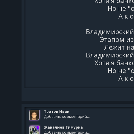
Хотя я банк
Но не "
А к 
Владимирский 
Этапом из
Лежит на
Владимирский 
Хотя я банк
Но не "
А к 
Тратов Иван
Добавить комментарий...
Жаналиев Тимурка
Добавить комментарий...