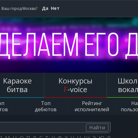
Да
Нет
Ваш город Москва?
Караоке
Конкурсы
Школ
битва
F
-voice
вока
оп
Топ
Рейтинг
Н
тов
дебютов
исполнителей
польз
Найти