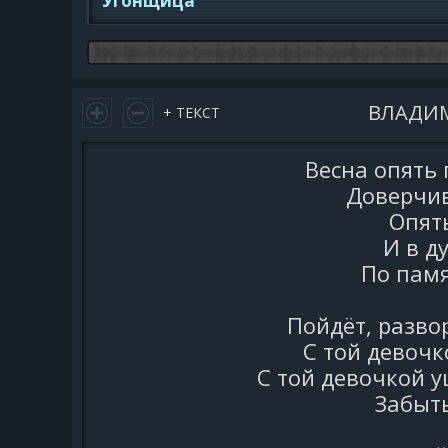
Угонщица
ВЛАДИ
+ ТЕКСТ
Весна опять 
Доверчив
Опят
И в д
По памя
Пойдёт, разво
С той девочк
С той девочкой у
Забыть