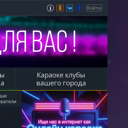
Зарегистрироваться
Войти
ы
Караоке клубы
ла
вашего города
аши
ователи