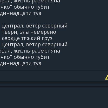
овал, жизнь разменяна
очко" обычно губит
одиннадцати туз
централ, ветер северный
 Твери, зла немерено
 сердце тяжкий груз
централ, ветер северный
овал, жизнь разменяна
очко" обычно губит
одиннадцати туз