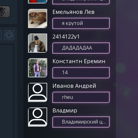
Емельянов Лев
я крутой
2414122у1
ДАДАДАДАА
Константн Еремин
14
Иванов Андрей
rheu
Владмир
Владимирский централ