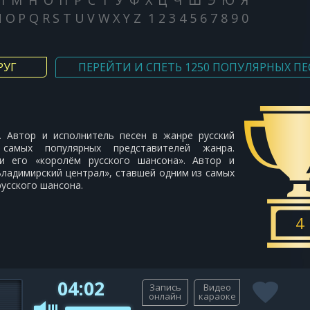
Л
М
Н
О
П
Р
С
Т
У
Ф
Х
Ц
Ч
Ш
Э
Ю
Я
N
O
P
Q
R
S
T
U
V
W
X
Y
Z
1
2
3
4
5
6
7
8
9
0
РУГ
ПЕРЕЙТИ И СПЕТЬ 1250 ПОПУЛЯРНЫХ ПЕ
. Автор и исполнитель песен в жанре русский
самых популярных представителей жанра.
и его «королём русского шансона». Автор и
Владимирский централ», ставшей одним из самых
усского шансона.
4
04:02