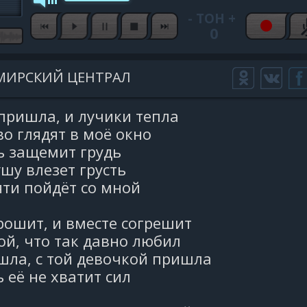
-
ТОН
+
0
МИРСКИЙ ЦЕНТРАЛ
пришла, и лучики тепла
о глядят в моё окно
ь защемит грудь
ушу влезет грусть
ти пойдёт со мной
рошит, и вместе согрешит
ой, что так давно любил
шла, с той девочкой пришла
 её не хватит сил