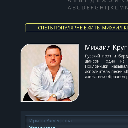
А
Б
В
Г
Д
Е
Ж
З
И
К
A
B
C
D
E
F
G
H
I
J
K
L
M
СПЕТЬ ПОПУЛЯРНЫЕ ХИТЫ МИХАИЛ К
Михаил Круг
Русский поэт и бард
шансон, один из 
Поклонники называл
исполнитель песни «
известных образцов р
Ирина Аллегрова