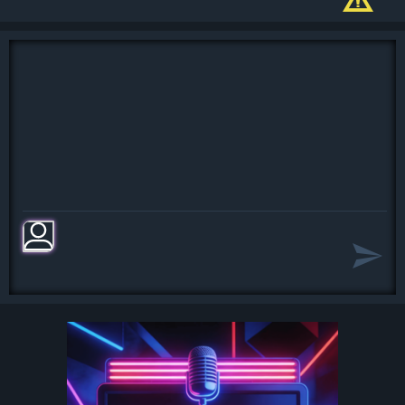
Поверить не могу, что это всё уже
так близко, ведь...
Завтра в семь двадцать две я буду в
Борисполе
Сидеть в самолёте и думать о
пилоте, чтобы
Он хорошо взлетел и крайне