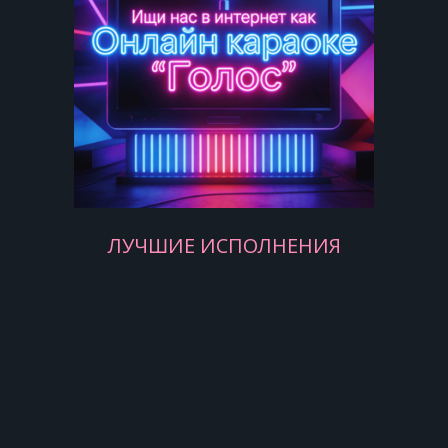
удачно сел
Где-нибудь в Париже, а там ещё
немного и Прованс!
ЛУЧШИЕ ИСПОЛНЕНИЯ
А завтра в семь двадцать две я буду
в Борисполе
Сидеть в самолёте и думать о
пилоте, чтобы