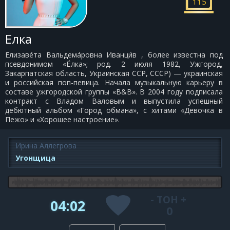
115
Елка
Елизаве́та Вальдема́ровна Иванци́в , более известна под
псевдонимом «Ёлка»; род. 2 июля 1982, Ужгород,
Закарпатская область, Украинская ССР, СССР) — украинская
и российская поп-певица. Начала музыкальную карьеру в
составе ужгородской группы «B&B». В 2004 году подписала
контракт с Владом Валовым и выпустила успешный
дебютный альбом «Город обмана», с хитами «Девочка в
Пежо» и «Хорошее настроение».
Ирина Аллегрова
Угонщица
-
ТОН
+
04:02
0