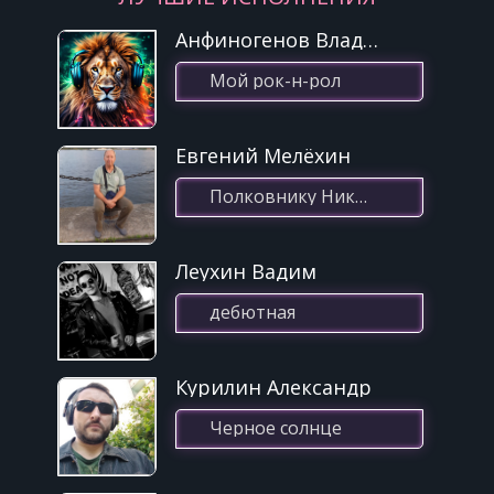
Анфиногенов Владимир
Би-2
27
Держаться За Воздух
Мой рок-н-рол
Би-2
28
Снег кружится
Евгений Мелёхин
Би-2
29
Полковнику Никто Не Пишет(18.04.2022 10:34)
Реки Любви
Би-2
30
Леухин Вадим
Летчик
дебютная
Курилин Александр
Черное солнце