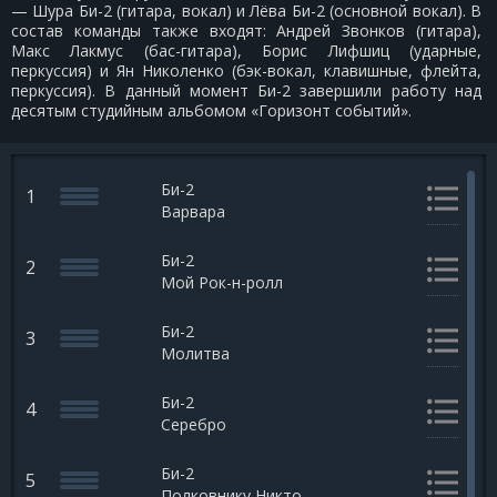
— Шура Би-2 (гитара, вокал) и Лёва Би-2 (основной вокал). В
состав команды также входят: Андрей Звонков (гитара),
Макс Лакмус (бас-гитара), Борис Лифшиц (ударные,
перкуссия) и Ян Николенко (бэк-вокал, клавишные, флейта,
перкуссия). В данный момент Би-2 завершили работу над
десятым студийным альбомом «Горизонт событий».
Би-2
1
Варвара
Би-2
2
Мой Рок-н-ролл
Би-2
3
Молитва
Би-2
4
Серебро
Би-2
5
Полковнику Никто Не Пишет