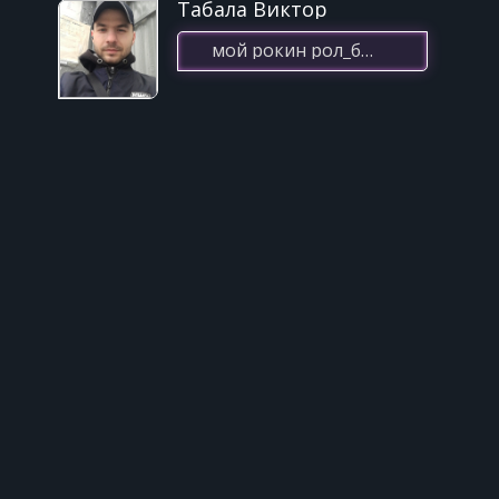
Табала Виктор
мой рокин рол_би 2