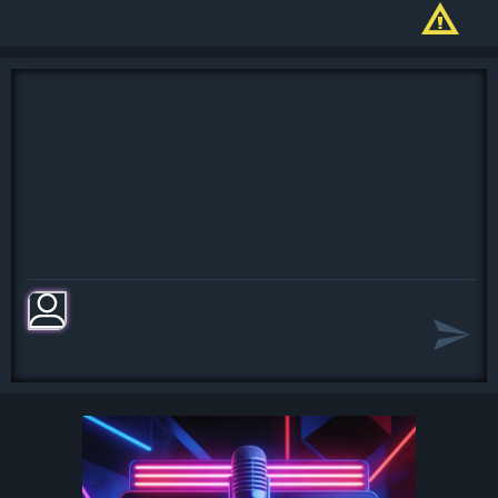
Я из памяти стираю, я обнулю его,
И больше никого после него.
Понимаю, забываю, и это просто
так:
Он там, где пустота, совсем растаял.
А нас просто не было,
Всё как во сне было до поры,
Игры для memory