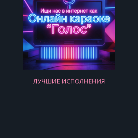
Только зачем? Просто молчи,
Сердце, о ком ты плачешь и
кричишь?
Ведь он тебя не приручил, совсем
не приручил!
Просто сотри пароли, ключи,
ЛУЧШИЕ ИСПОЛНЕНИЯ
И никому о нём не говори,
Сотри его из memory!
Сотри его из memory!