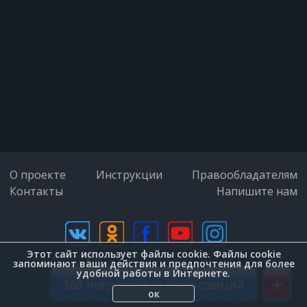
Журавлей белый клин твоя дочь и
мой сын
Все хотят теплоты и ласки
О проекте
Инструкции
Правообладателям
Контакты
Напишите нам
Мы в любовь как в игру на
холодном ветру
Этот сайт использует файлы cookie. Файлы cookie
дизайн (Zenit-Group)
запоминают ваши действия и предпочтения для более
удобной работы в Интернете.
+
368 популярных композиций
ок
@Copyright © 2026. Внимание. Вся информация на сайте взята с открытых
источников. Администрация ответственности не несет.