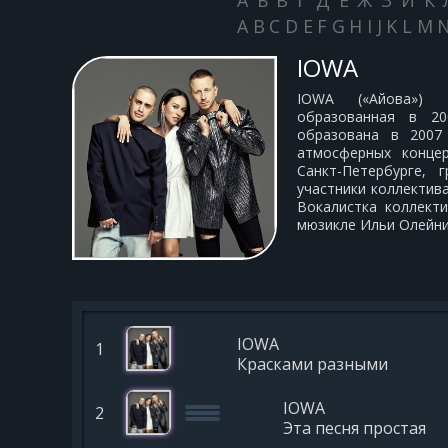
А
Б
В
Г
Д
Е
Ж
З
И
К
A
B
C
D
E
F
G
H
I
J
K
L
M
IOWA
IOWA («Айова») —
образованная в 2
образована в 2007
атмосферных конце
Санкт-Петербурге, 
участники коллектив
Вокалистка коллект
мюзикле Ильи Олейни
IOWA
1
Красками разными
IOWA
2
Эта песня простая