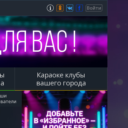
Зарегистрироваться
Войти
ы
Караоке клубы
ла
вашего города
аши
ователи