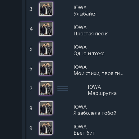
IOWA
3
Улыбайся
IOWA
4
Простая песня
IOWA
5
Одно и тоже
IOWA
6
Мои стихи, твоя гитара
IOWA
7
Маршрутка
IOWA
8
Я заболела тобой
IOWA
9
Бьет бит