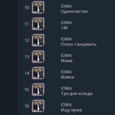
IOWA
10
Одиночество
IOWA
11
140
IOWA
12
Плохо танцевать
IOWA
13
Мама
IOWA
14
Маяки
IOWA
15
Три дня холода
IOWA
16
Ищу мужа