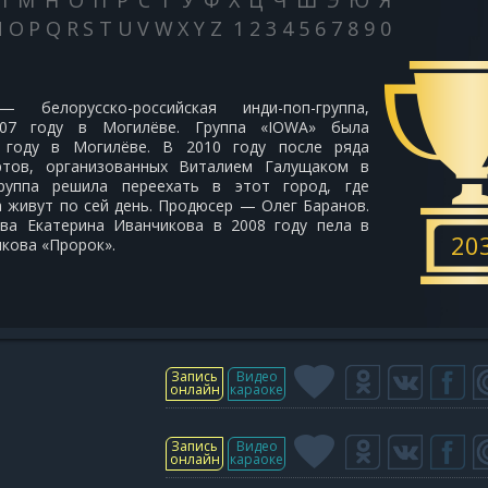
Л
М
Н
О
П
Р
С
Т
У
Ф
Х
Ц
Ч
Ш
Э
Ю
Я
N
O
P
Q
R
S
T
U
V
W
X
Y
Z
1
2
3
4
5
6
7
8
9
0
 белорусско-российская инди-поп-группа,
007 году в Могилёве. Группа «IOWA» была
 году в Могилёве. В 2010 году после ряда
ртов, организованных Виталием Галущаком в
группа решила переехать в этот город, где
а живут по сей день. Продюсер — Олег Баранов.
ива Екатерина Иванчикова в 2008 году пела в
20
кова «Пророк».