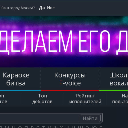
Да
Нет
Ваш город Москва?
Караоке
Конкурсы
Школ
битва
F
-voice
вока
оп
Топ
Рейтинг
Н
тов
дебютов
исполнителей
польз
Найти