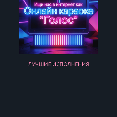
Других не слышу, он мне
необходим.
Бегу по улицам через светофор
Зависима от тебя, ты – мой
приговор.
На красный свет, я к тебе спешу
ЛУЧШИЕ ИСПОЛНЕНИЯ
Бешеную страсть я в себе глушу.
Обернись, гляжу тебе вслед
Жду когда дашь мне зеленый свет.