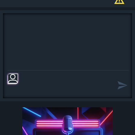
никого.
На людях не покажешь своих
чувств
Я тоже от зависимости лечусь.
Ты изучил меня, знаешь наизусть
Что всегда на красный свет к тебе
несусь.
Одержима
1 куплет :
От центра к центру бегу за ним