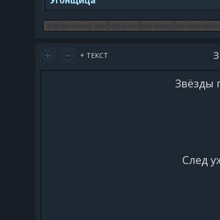
Угонщица
З
+ ТЕКСТ
Звёзды
След у