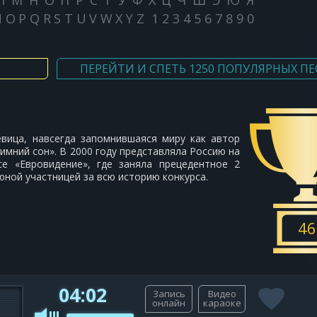
Л
М
Н
О
П
Р
С
Т
У
Ф
Х
Ц
Ч
Ш
Э
Ю
Я
N
O
P
Q
R
S
T
U
V
W
X
Y
Z
1
2
3
4
5
6
7
8
9
0
ПЕРЕЙТИ И СПЕТЬ 1250 ПОПУЛЯРНЫХ ПЕ
евица, навсегда запомнившаяся миру как автор
имний сон». В 2000 году представляла Россию на
се «Евровидение», где заняла прецедентное 2
юной участницей за всю историю конкурса.
46
04:02