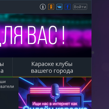
Зарегистрироваться
Войти
ы
Караоке клубы
ла
вашего города
аши
ователи