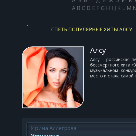
А
Б
В
Г
Д
Е
Ж
З
И
К
A
B
C
D
E
F
G
H
I
J
K
L
M
СПЕТЬ ПОПУЛЯРНЫЕ ХИТЫ АЛСУ
Алсу
Алсу – российская п
бессмертного хита «З
музыкальном конкур
место и стала самой 
Ирина Аллегрова