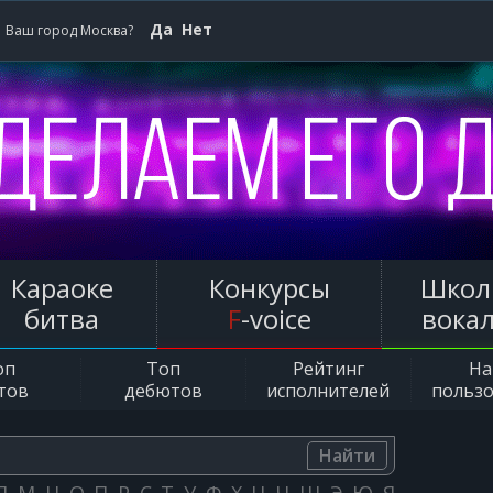
Да
Нет
Ваш город Москва?
Караоке
Конкурсы
Школ
битва
F
-voice
вока
оп
Топ
Рейтинг
Н
тов
дебютов
исполнителей
польз
Найти