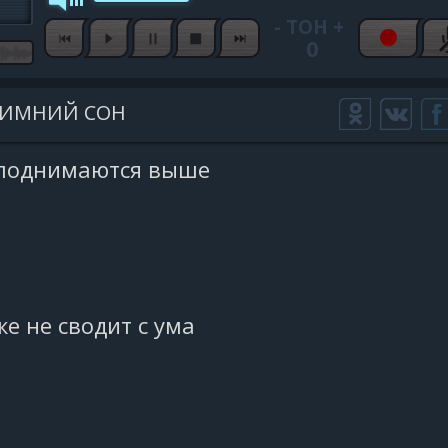
-
ТОН
+
0
ИМНИЙ СОН
 поднимаются выше
же не сводит с ума