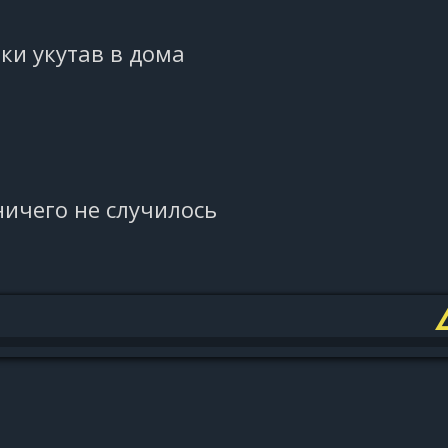
ки укутав в дома
ичего не случилось
о наступила зима