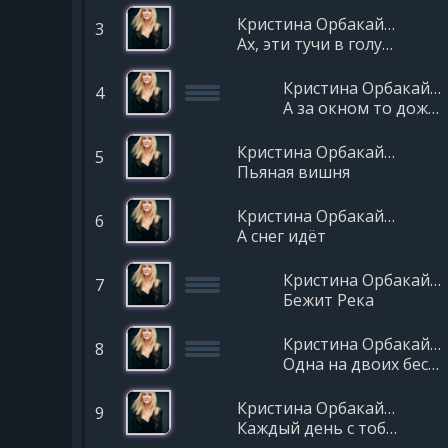
Кристина Орбакайте
3
Ах, эти тучи в голубом
Кристина Орбакайте
4
А за окном то дождь, то снег
Кристина Орбакайте
5
Пьяная вишня
Кристина Орбакайте
6
А снег идёт
Кристина Орбакайте
7
Бежит Река
Кристина Орбакайте
8
Одна на двоих бессонница
Кристина Орбакайте
9
Каждый день с тобой