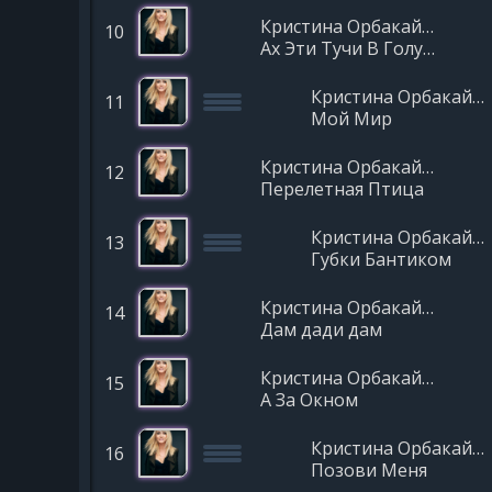
Кристина Орбакайте
10
Ах Эти Тучи В Голубом
Кристина Орбакайте
11
Мой Мир
Кристина Орбакайте
12
Перелетная Птица
Кристина Орбакайте
13
Губки Бантиком
Кристина Орбакайте
14
Дам дади дам
Кристина Орбакайте
15
А За Окном
Кристина Орбакайте
16
Позови Меня