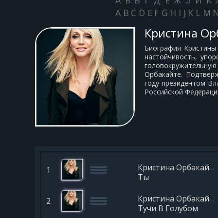
А
Б
В
Г
Д
Е
Ж
З
И
К
A
B
C
D
E
F
G
H
I
J
K
L
M
Кристина Ор
Биография Кристины 
настойчивость, упо
головокружительную
Орбакайте. Подтверж
году президентом Вл
Российской Федераци
Кристина Орбакайте
1
Ты
Кристина Орбакайте
2
Тучи В Голубом