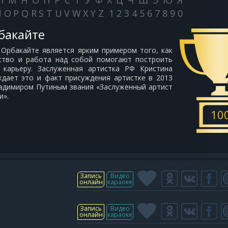
Л
М
Н
О
П
Р
С
Т
У
Ф
Х
Ц
Ч
Ш
Э
Ю
Я
N
O
P
Q
R
S
T
U
V
W
X
Y
Z
1
2
3
4
5
6
7
8
9
0
бакайте
Орбакайте является ярким примером того, как
рство и работа над собой помогают построить
 карьеру. Заслуженная артистка РФ Кристина
дает это и факт присуждения артистке в 2013
адимиром Путиным звания «Заслуженный артист
и».
10