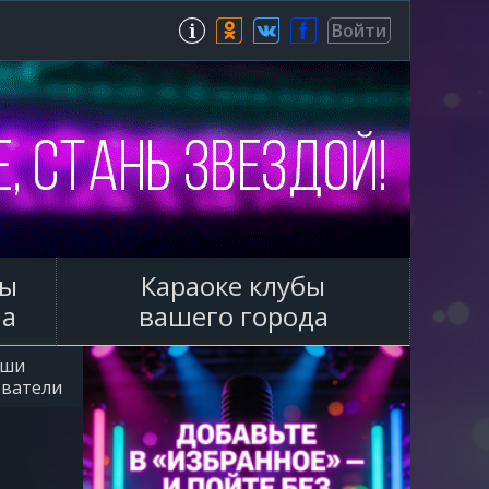
Зарегистрироваться
Войти
ы
Караоке клубы
ла
вашего города
аши
ователи