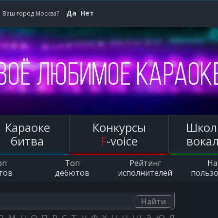
Да
Нет
Ваш город Москва?
Караоке
Конкурсы
Школ
битва
F
-voice
вока
оп
Топ
Рейтинг
Н
тов
дебютов
исполнителей
польз
Найти