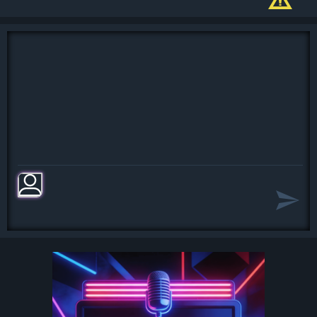
Пусть нам говорят, что это сон, но
может стать легко он явью.
Там моя любовь, мое тепло, и
снежинки на ладонях тают.
А мы день и ночь вдвоем,
слышишь, мы поем, когда мы
рядом.
Эта песня для тебя, а мне
подмигивает луна.