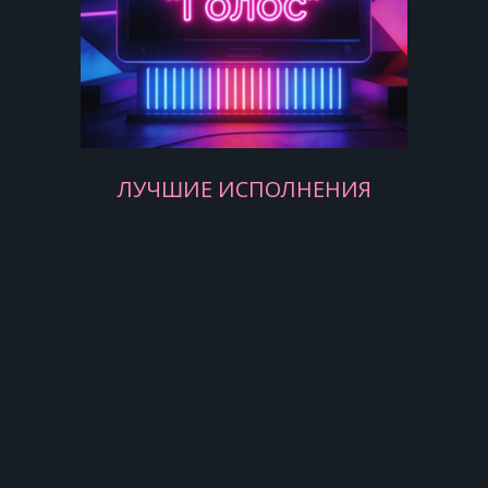
А она... Да что она? Вечно мне
лгала.
ЛУЧШИЕ ИСПОЛНЕНИЯ
И меня никогда понять бы не
смогла!
[Припев]: