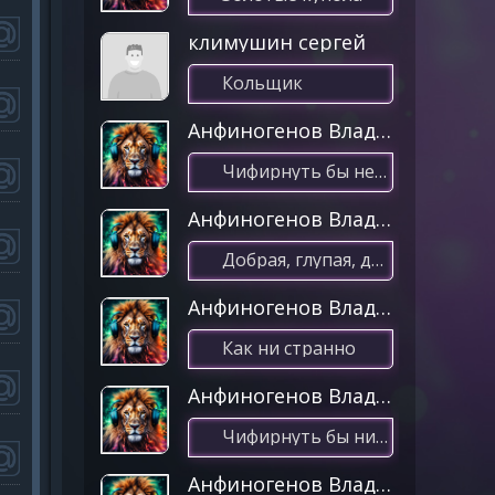
климушин сергей
Кольщик
Анфиногенов Владимир
Чифирнуть бы нештяк
Анфиногенов Владимир
Добрая, глупая, давняя
Анфиногенов Владимир
Как ни странно
Анфиногенов Владимир
Чифирнуть бы ништяк
Анфиногенов Владимир