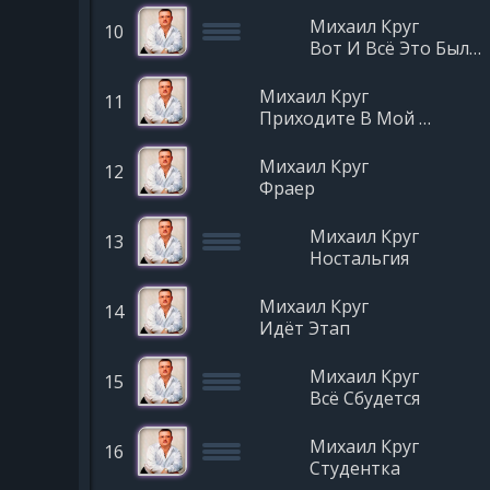
Михаил Круг
10
Вот И Всё Это Было Вчера
Михаил Круг
11
Приходите В Мой Дом
Михаил Круг
12
Фраер
Михаил Круг
13
Ностальгия
Михаил Круг
14
Идёт Этап
Михаил Круг
15
Всё Сбудется
Михаил Круг
16
Студентка