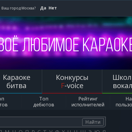
Да
Нет
Ваш город Москва?
Караоке
Конкурсы
Школ
битва
F
-voice
вока
оп
Топ
Рейтинг
Н
тов
дебютов
исполнителей
польз
Найти