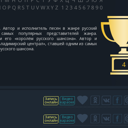
Л
М
Н
О
П
Р
С
Т
У
Ф
Х
Ц
Ч
Ш
Э
Ю
Я
N
O
P
Q
R
S
T
U
V
W
X
Y
Z
1
2
3
4
5
6
7
8
9
0
. Автор и исполнитель песен в жанре русский
самых популярных представителей жанра.
и его «королём русского шансона». Автор и
Владимирский централ», ставшей одним из самых
усского шансона.
4