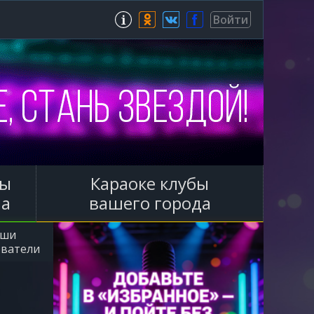
Зарегистрироваться
Войти
ы
Караоке клубы
ла
вашего города
аши
ователи