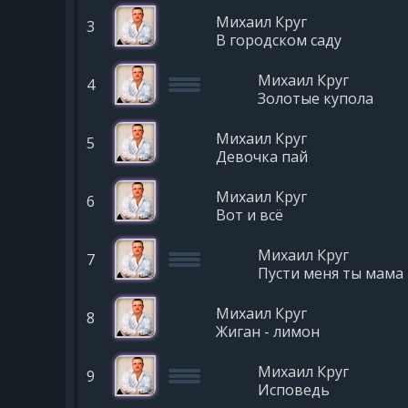
Михаил Круг
3
В городском саду
Михаил Круг
4
Золотые купола
Михаил Круг
5
Девочка пай
Михаил Круг
6
Вот и всё
Михаил Круг
7
Пусти меня ты мама
Михаил Круг
8
Жиган - лимон
Михаил Круг
9
Исповедь