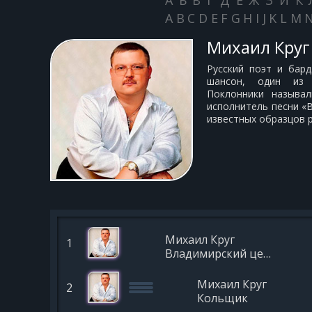
А
Б
В
Г
Д
Е
Ж
З
И
К
A
B
C
D
E
F
G
H
I
J
K
L
M
Михаил Круг
Русский поэт и бард
шансон, один из 
Поклонники называл
исполнитель песни «
известных образцов р
Михаил Круг
1
Владимирский централ
Михаил Круг
2
Кольщик