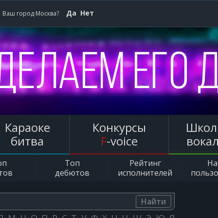
Да
Нет
Ваш город Москва?
Караоке
Конкурсы
Школ
битва
F
-voice
вока
оп
Топ
Рейтинг
Н
тов
дебютов
исполнителей
польз
Найти