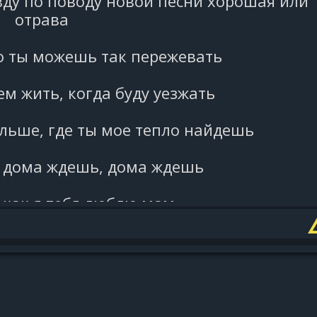
ду по поводу новой песни хорошая или
отрава
о ты можешь так пережевать
ем жить, когда буду уезжать
альше, где ты мое тепло найдешь
я дома ждешь, дома ждешь
 как я тебя люблю мам
и могу предаться слезам
мою душу от тебя нет тайн
ам, и ты меня не отдавай