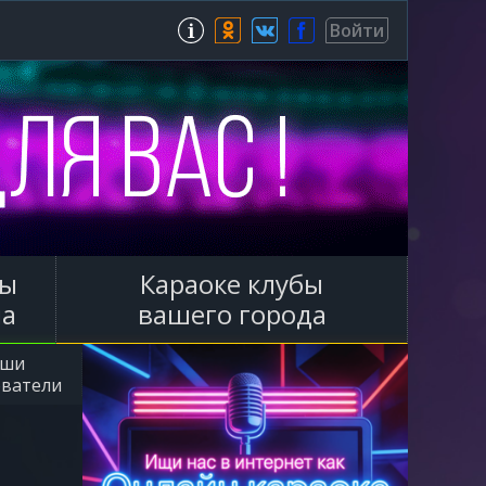
Зарегистрироваться
Войти
ы
Караоке клубы
ла
вашего города
аши
ователи