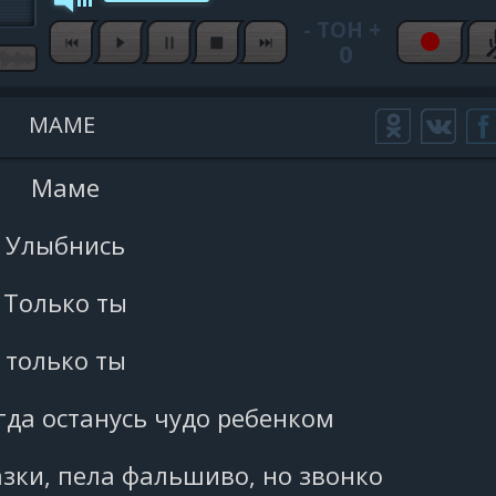
-
ТОН
+
0
МАМЕ
Маме
Улыбнись
Только ты
только ты
егда останусь чудо ребенком
казки, пела фальшиво, но звонко