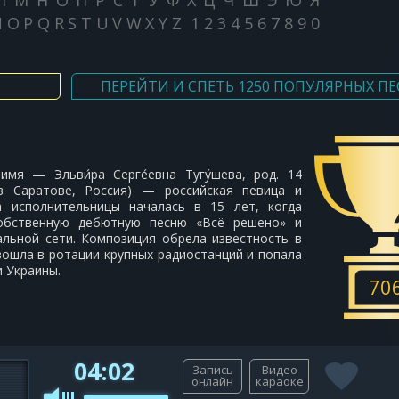
Л
М
Н
О
П
Р
С
Т
У
Ф
Х
Ц
Ч
Ш
Э
Ю
Я
N
O
P
Q
R
S
T
U
V
W
X
Y
Z
1
2
3
4
5
6
7
8
9
0
ПЕРЕЙТИ И СПЕТЬ 1250 ПОПУЛЯРНЫХ ПЕ
 имя — Эльви́ра Серге́евна Тугу́шева, род. 14
в Саратове, Россия) — российская певица и
а исполнительницы началась в 15 лет, когда
собственную дебютную песню «Всё решено» и
льной сети. Композиция обрела известность в
вошла в ротации крупных радиостанций и попала
и Украины.
70
04:02