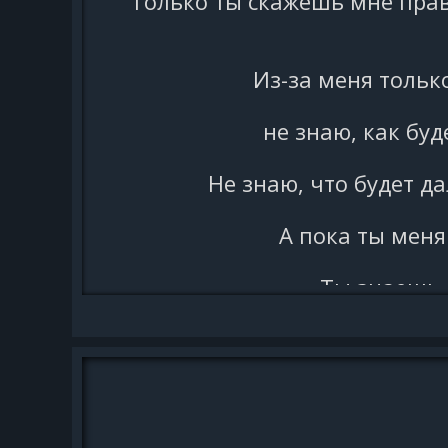
Только ты скажешь мне прав
Из-за меня тольк
не знаю, как буд
Не знаю, что будет д
А пока ты мен
Ты знаешь,
Доверяю тебе 
Ты знаешь все 
Я тебя не отд