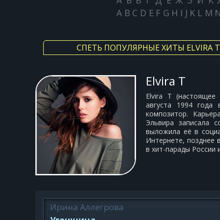
А
Б
В
Г
Д
Е
Ж
З
И
К
A
B
C
D
E
F
G
H
I
J
K
L
M
СПЕТЬ ПОПУЛЯРНЫЕ ХИТЫ ELVIRA T
Elvira T
Elvira T (настоящее
августа 1994 года 
композитор. Карьер
Эльвира записала 
выложила её в социа
Интернете, позднее 
в хит-парады России 
Ирина Аллегрова