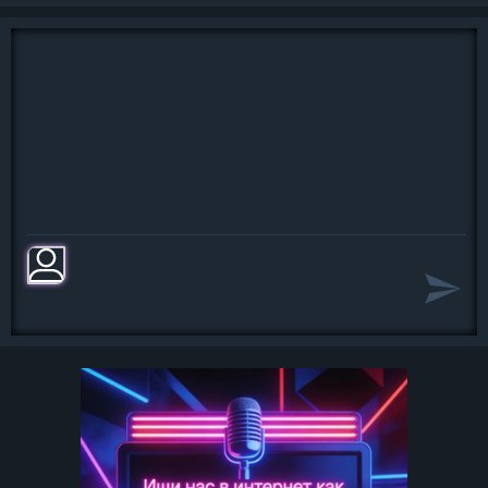
На-на-на-на На-на-на-на
Я не в формате по ящику. И
Я не в формате навязчивом. Нно
Я по музыке от сердца честной
очень
И эту песню я пишу ночью
Свобода слова, свобода мысли