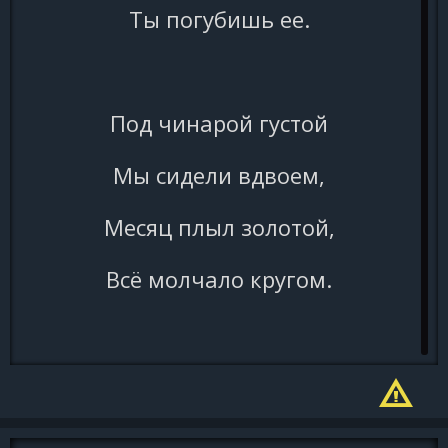
Ты погубишь ее.
Под чинарой густой
Мы сидели вдвоем,
Месяц плыл золотой,
Всё молчало кругом.
Лишь играла река
Перекатной волной,