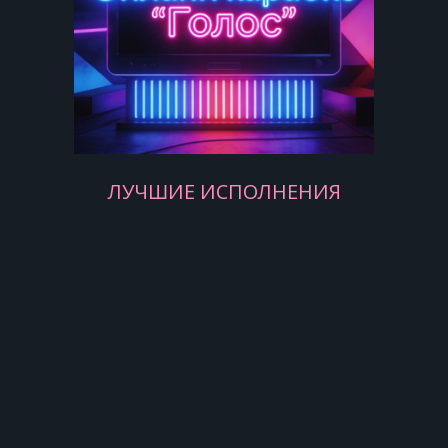
Хасбулат не горюй
За жену все отдам
Будешь очень богат
Будешь князем ты сам.
ЛУЧШИЕ ИСПОЛНЕНИЯ
«Князь, рассказ ясен твой,
Но напрасно ты рёк -
Вас с женой молодой
Я вчера подстерег.