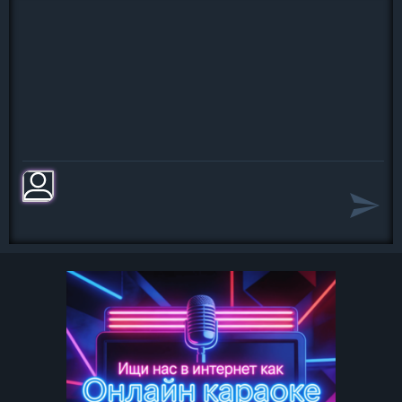
И скользила рука
По груди молодой.
Она мне отдалась
До последнего дня
И Аллахом клялась,
Что не любит тебя!»