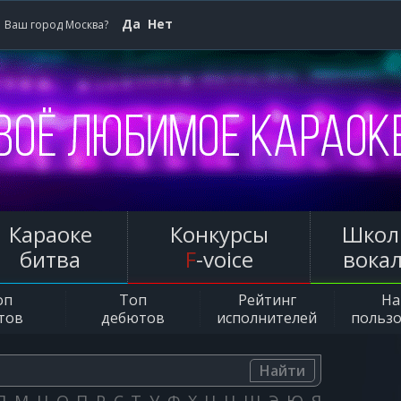
Да
Нет
Ваш город Москва?
Караоке
Конкурсы
Школ
битва
F
-voice
вока
оп
Топ
Рейтинг
Н
тов
дебютов
исполнителей
польз
Найти