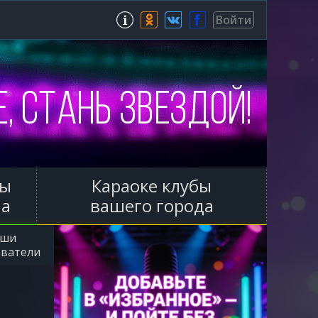
Зарегистрироваться
Войти
ы
Караоке клубы
ла
вашего города
аши
ователи