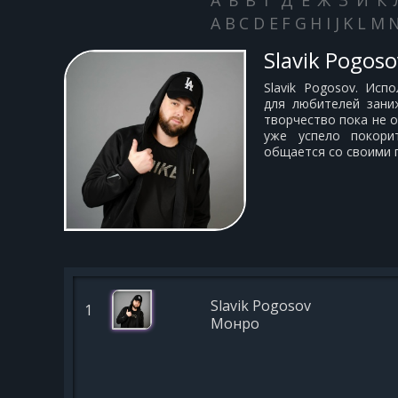
А
Б
В
Г
Д
Е
Ж
З
И
К
A
B
C
D
E
F
G
H
I
J
K
L
M
Slavik Pogoso
Slavik Pogosov. Исп
для любителей зани
творчество пока не 
уже успело покори
общается со своими 
Slavik Pogosov
1
Монро