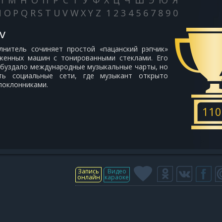
Л
М
Н
О
П
Р
С
Т
У
Ф
Х
Ц
Ч
Ш
Э
Ю
Я
N
O
P
Q
R
S
T
U
V
W
X
Y
Z
1
2
3
4
5
6
7
8
9
0
v
олнитель сочиняет простой «пацанский рэпчик»
женных машин с тонированными стеклами. Его
обуздало международные музыкальные чарты, но
ть социальные сети, где музыкант открыто
поклонниками.
110