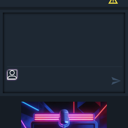
А любовь как сон, а любовь как сон,
Источник teksty-pesenok.ru
А любовь как сон, стороной
прошла.
Сердцу очень жаль, что случилось
так.
Гонит осень вдаль журавлей косяк.
Четырем ветрам грусть-печаль
раздам.
Hе вернётся вновь это лето к нам.
Hе вернётся вновь, не вернётся
вновь,
Hе вернётся вновь это лето к нам.
Hи к чему теперь за тобой ходить.