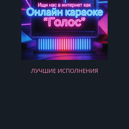
Hи к чему теперь мне цветы
дарить.
Ты любви моей не смогла сберечь.
Поросло травой место наших
встреч.
Поросло травой, поросло травой
Поросло травой место наших
встреч.
ЛУЧШИЕ ИСПОЛНЕНИЯ