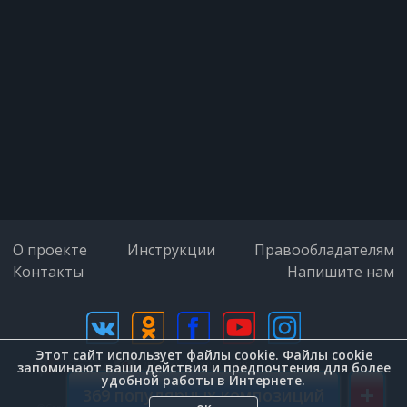
Если где-нибудь нас ждут, любя.
Что ж, найди себе сухопутного,
Быть морячкою не для тебя.
В море ходят пароходы,
Совершают переходы.
В море ходят пароходы
О проекте
Инструкции
Правообладателям
Контакты
Напишите нам
Туда-сюда.
А тебе не догадаться,
Этот сайт использует файлы cookie. Файлы cookie
дизайн (Zenit-Group)
запоминают ваши действия и предпочтения для более
удобной работы в Интернете.
+
Для чего в морях скитаться.
369 популярных композиций