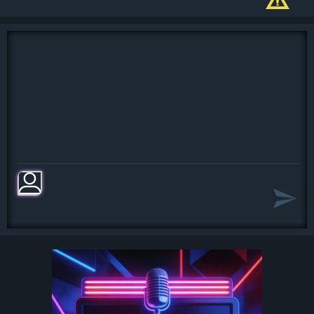
А тебе не догадаться,
Для чего в морях скитаться.
Для тебя любое море -
Одна вода.
В море ходят пароходы,
Совершают переходы.
В море ходят пароходы
Туда-сюда.