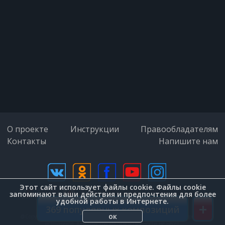
А та, чьё имя берегу,
Меня прогонит от порога!
И вновь вернусь я в отчий дом,
Чужою радостью утешусь,
О проекте
Инструкции
Правообладателям
Контакты
Напишите нам
В зелёный вечер под окном
На рукаве своём повешусь
Этот сайт использует файлы cookie. Файлы cookie
дизайн (Zenit-Group)
запоминают ваши действия и предпочтения для более
удобной работы в Интернете.
+
В зелёный вечер под окном
369 популярных композиций
ок
@Copyright © 2026. Внимание. Вся информация на сайте взята с открытых
источников. Администрация ответственности не несет.