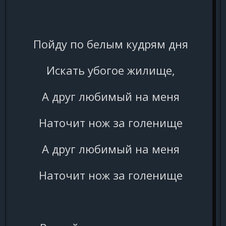
Пойду по белым кудрям дня
Искать убогое жилище,
А друг любимый на меня
Наточит нож за голенище
А друг любимый на меня
Наточит нож за голенище