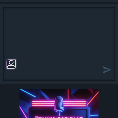
В зелёный вечер под окном
На рукаве своём повешусь
В зелёный вечер под окном
На рукаве своём повешусь
Седые вербы у плетня
Нежнее головы наклонят,
И необмытого меня
Под лай собачий похоронят