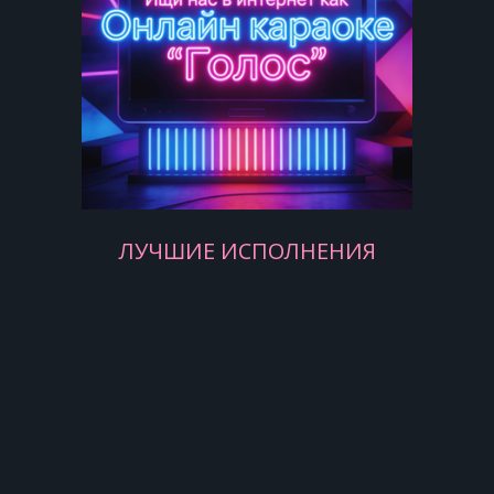
И необмытого меня
Под лай собачий похоронят
А месяц будет плыть и плыть,
ЛУЧШИЕ ИСПОЛНЕНИЯ
Роняя вёсла по озёрам,
А Русь все так же будет жить,
Гулять и плакать под забором…