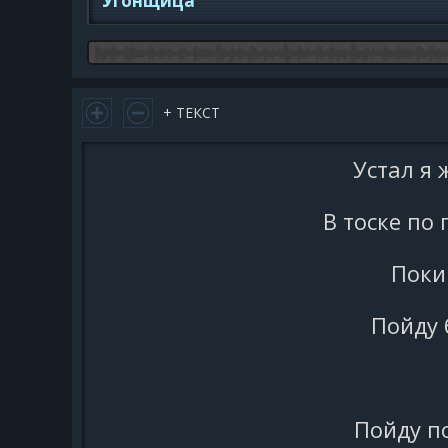
Угонщица
+ ТЕКСТ
Устал я 
В тоске по
Поки
Пойду 
Пойду п