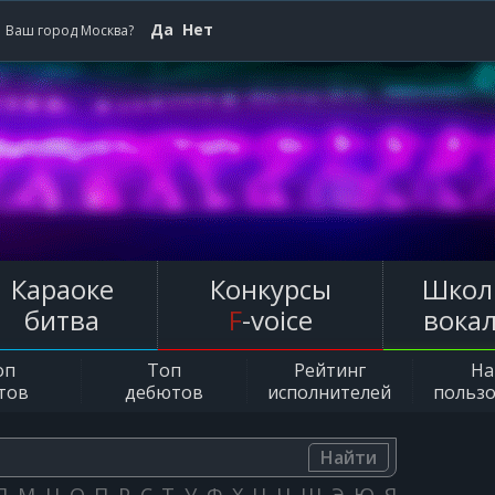
Да
Нет
Ваш город Москва?
Караоке
Конкурсы
Школ
битва
F
-voice
вока
оп
Топ
Рейтинг
Н
тов
дебютов
исполнителей
польз
Найти