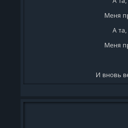
А та,
Меня пр
А та,
Меня пр
И вновь в
Чужою 
В зелён
На рука