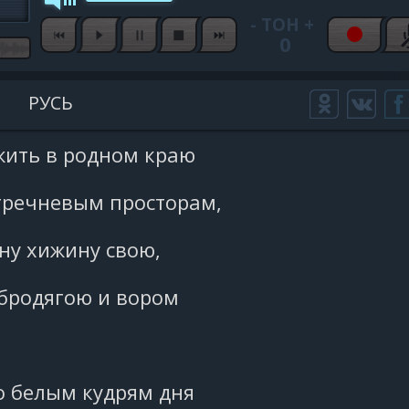
-
ТОН
+
0
РУСЬ
жить в родном краю
 гречневым просторам,
ну хижину свою,
бродягою и вором
о белым кудрям дня