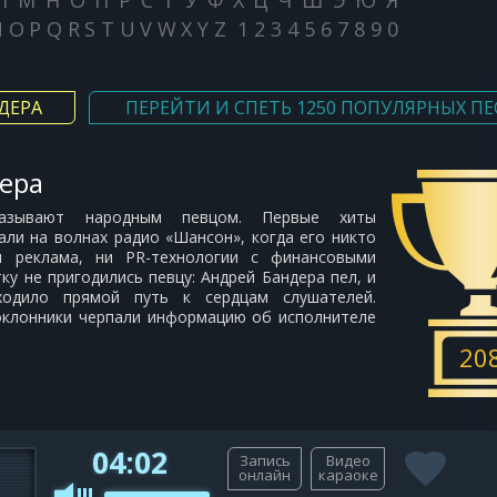
Л
М
Н
О
П
Р
С
Т
У
Ф
Х
Ц
Ч
Ш
Э
Ю
Я
N
O
P
Q
R
S
T
U
V
W
X
Y
Z
1
2
3
4
5
6
7
8
9
0
ДЕРА
ПЕРЕЙТИ И СПЕТЬ 1250 ПОПУЛЯРНЫХ ПЕ
ера
азывают народным певцом. Первые хиты
али на волнах радио «Шансон», когда его никто
и реклама, ни PR-технологии с финансовыми
ку не пригодились певцу: Андрей Бандера пел, и
ходило прямой путь к сердцам слушателей.
оклонники черпали информацию об исполнителе
20
04:02