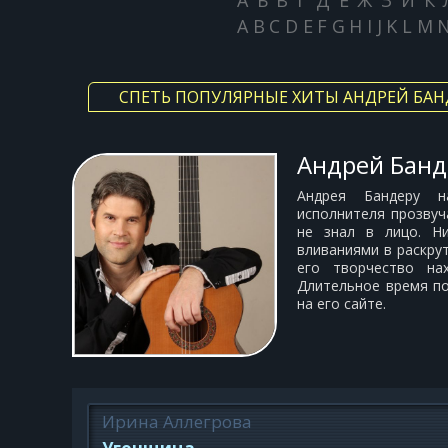
А
Б
В
Г
Д
Е
Ж
З
И
К
A
B
C
D
E
F
G
H
I
J
K
L
M
СПЕТЬ ПОПУЛЯРНЫЕ ХИТЫ АНДРЕЙ БАН
Андрей Банд
Андрея Бандеру н
исполнителя прозвуч
не знал в лицо. Н
вливаниями в раскрут
его творчество на
Длительное время п
на его сайте.
Ирина Аллегрова