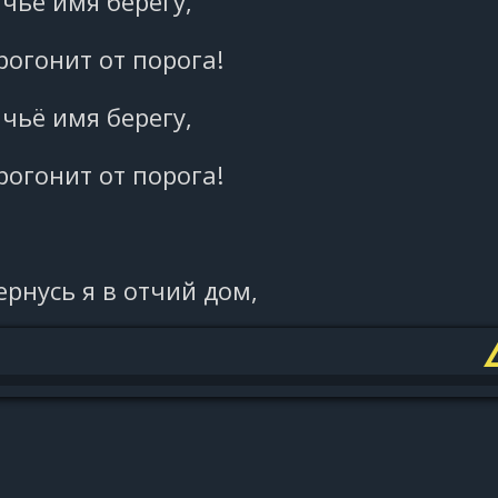
 чьё имя берегу,
огонит от порога!
 чьё имя берегу,
огонит от порога!
ернусь я в отчий дом,
радостью утешусь,
ый вечер под окном
ве своём повешусь