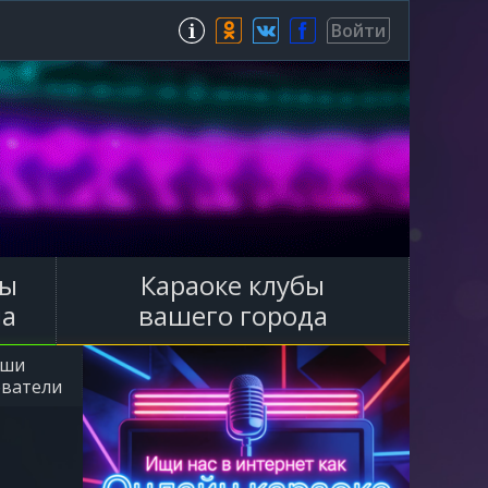
Зарегистрироваться
Войти
ы
Караоке клубы
ла
вашего города
аши
ователи