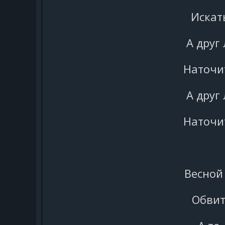
Искат
А друг
Наточи
А друг
Наточи
Весной
Обвит