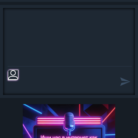
Жадно…
Пусть ты будешь чужой и далёкой
А любовь до смешного ничтожной
Можешь быть ты дрянной и
жестокой
Но тебя не любить невозможно
Но тебя не любить невозможно
Но тебя не любить невозможно