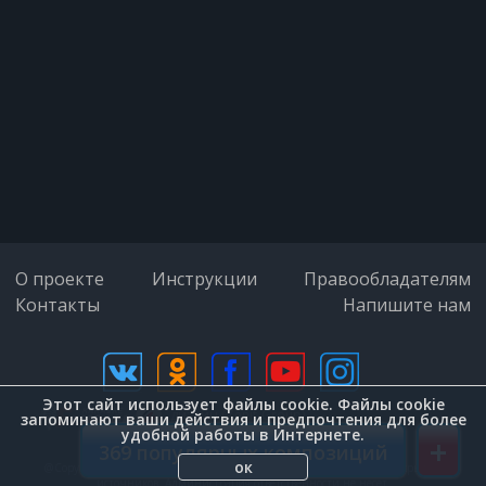
Только нежность в глазах
прочитаю
И любовь твою пить буду жадно
И любовь твою пить буду жадно
Жадно…
О проекте
Инструкции
Правообладателям
Контакты
Напишите нам
Пусть ты будешь чужой и далёкой
А любовь до смешного ничтожной
Этот сайт использует файлы cookie. Файлы cookie
дизайн (Zenit-Group)
запоминают ваши действия и предпочтения для более
удобной работы в Интернете.
+
Можешь быть ты дрянной и
369 популярных композиций
ок
@Copyright © 2026. Внимание. Вся информация на сайте взята с открытых
жестокой
источников. Администрация ответственности не несет.