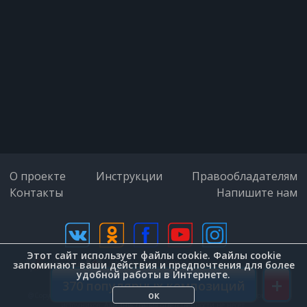
Только нежность в глазах
прочитаю
И любовь твою пить буду жадно
И любовь твою пить буду жадно
Жадно…
О проекте
Инструкции
Правообладателям
Контакты
Напишите нам
Пусть ты будешь чужой и далёкой
А любовь до смешного ничтожной
Этот сайт использует файлы cookie. Файлы cookie
дизайн (Zenit-Group)
запоминают ваши действия и предпочтения для более
удобной работы в Интернете.
+
Можешь быть ты дрянной и
370 популярных композиций
ок
@Copyright © 2026. Внимание. Вся информация на сайте взята с открытых
жестокой
источников. Администрация ответственности не несет.