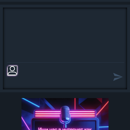
Жадно…
Пусть ты будешь чужой и далёкой
А любовь до смешного ничтожной
Можешь быть ты дрянной и
жестокой
Но тебя не любить невозможно
Но тебя не любить невозможно
Но тебя не любить невозможно