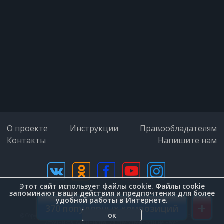
О проекте
Инструкции
Правообладателям
Контакты
Напишите нам
Этот сайт использует файлы cookie. Файлы cookie
дизайн (Zenit-Group)
запоминают ваши действия и предпочтения для более
удобной работы в Интернете.
+
370 популярных композиций
ок
@Copyright © 2026. Внимание. Вся информация на сайте взята с открытых
источников. Администрация ответственности не несет.