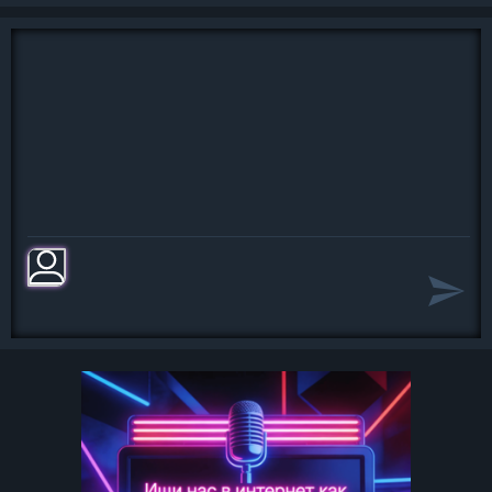
И земля засыпает опять, чтоб
проснуться весною…
Я хочу обвенчаться с тобой очень
медленно, быстро,
Потому что мы венчаны были
самою судьбою