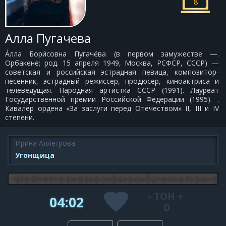
8
Алла Пугачева
А́лла Бори́совна Пугачёва (в первом замужестве —.
Орбакене; род. 15 апреля 1949, Москва, РСФСР, СССР) —
советская и российская эстрадная певица, композитор-
песенник, эстрадный режиссёр, продюсер, киноактриса и
телеведущая. Народная артистка СССР (1991). Лауреат
Государственной премии Российской Федерации (1995). .
Кавалер ордена «За заслуги перед Отечеством» II, III и IV
степени.
Ирина Аллегрова
Угонщица
-
ТОН
+
04:02
0