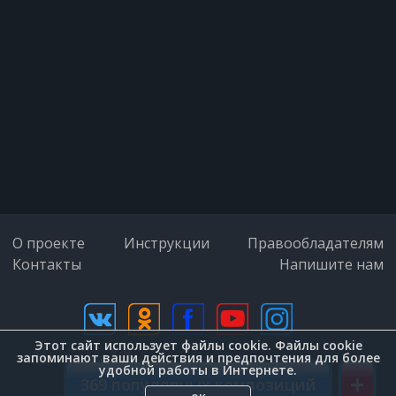
Этот мир придуман не мной.
Этот мир придуман не нами,
Этот мир придуман не мной.
Один лишь способ есть нам
справиться с судьбой,
О проекте
Инструкции
Правообладателям
Контакты
Один есть только путь в мелькании
Напишите нам
дней.
Пусть тучи разогнать нам трудно
Этот сайт использует файлы cookie. Файлы cookie
над землей,
дизайн (Zenit-Group)
запоминают ваши действия и предпочтения для более
удобной работы в Интернете.
+
369 популярных композиций