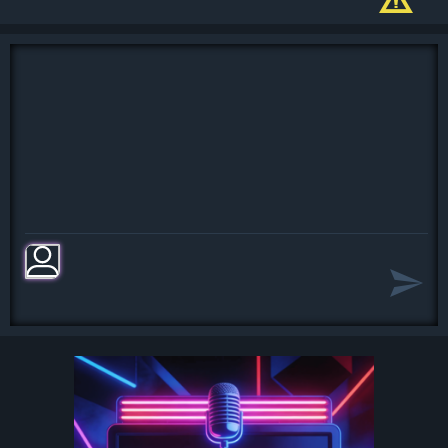
Один лишь способ есть нам
справиться с судьбой,
Один есть только путь в мелькании
дней.
Пусть тучи разогнать нам трудно
над землей,
Но можем мы любить друг друга
сильней.
Этот мир придуман не нами,