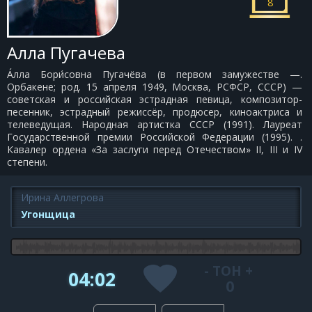
8
Алла Пугачева
А́лла Бори́совна Пугачёва (в первом замужестве —.
Орбакене; род. 15 апреля 1949, Москва, РСФСР, СССР) —
советская и российская эстрадная певица, композитор-
песенник, эстрадный режиссёр, продюсер, киноактриса и
телеведущая. Народная артистка СССР (1991). Лауреат
Государственной премии Российской Федерации (1995). .
Кавалер ордена «За заслуги перед Отечеством» II, III и IV
степени.
Ирина Аллегрова
Угонщица
-
ТОН
+
04:02
0