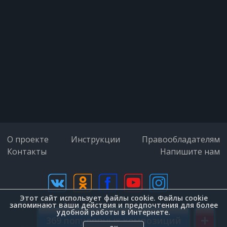
Старинные часы еще идут,
Еще идут, еще идут...
Старинные Часы
Старинные часы еще идут,
О проекте
Инструкции
Правообладателям
Контакты
Напишите нам
Старинные часы, свидетели и
судьи.
Этот сайт использует файлы cookie. Файлы cookie
дизайн (Zenit-Group)
запоминают ваши действия и предпочтения для более
удобной работы в Интернете.
+
369 популярных композиций