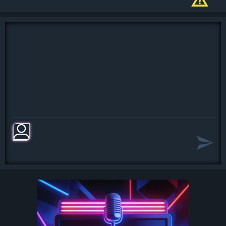
Жизнь невозможно повернуть
назад,
И время ни на миг не остановишь.
Пусть неоглядна ночь
И одинок мой дом,
Еще идут старинные часы.
Когда ты уходил, такой чужой,