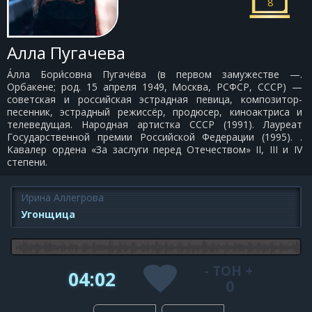
8
Алла Пугачева
А́лла Бори́совна Пугачёва (в первом замужестве —.
Орбакене; род. 15 апреля 1949, Москва, РСФСР, СССР) —
советская и российская эстрадная певица, композитор-
песенник, эстрадный режиссёр, продюсер, киноактриса и
телеведущая. Народная артистка СССР (1991). Лауреат
Государственной премии Российской Федерации (1995). .
Кавалер ордена «За заслуги перед Отечеством» II, III и IV
степени.
Ирина Аллегрова
Угонщица
-
ТОН
+
04:02
0