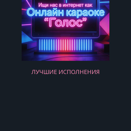
С кем рядом любимый идет.
Пусть годы проходят —
Живет на земле любовь.
И там, где расстались,
ЛУЧШИЕ ИСПОЛНЕНИЯ
Мы встретились нынче вновь.
Сильнее разлук
Тепло наших рук,
Мой верный, единственный друг!