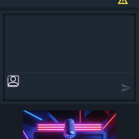
Но светится взгляд,
И листья над нами шумят.
Осенние листья
Шумят и шумят в саду,
Знакомой тропою
Я рядом с тобой иду.
И счастлив лишь тот,
В ком сердце поет,