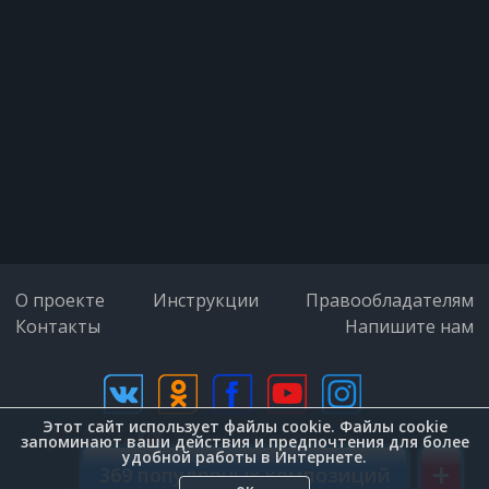
Живет на земле любовь.
И там, где расстались,
Мы встретились нынче вновь.
Сильнее разлук
Тепло наших рук,
Мой верный, единственный друг!
О проекте
Инструкции
Правообладателям
Контакты
Напишите нам
В саду опустевшем
Этот сайт использует файлы cookie. Файлы cookie
дизайн (Zenit-Group)
запоминают ваши действия и предпочтения для более
удобной работы в Интернете.
+
Тропа далеко видна...
369 популярных композиций