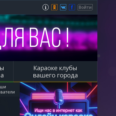
Зарегистрироваться
Войти
ы
Караоке клубы
ла
вашего города
аши
ователи