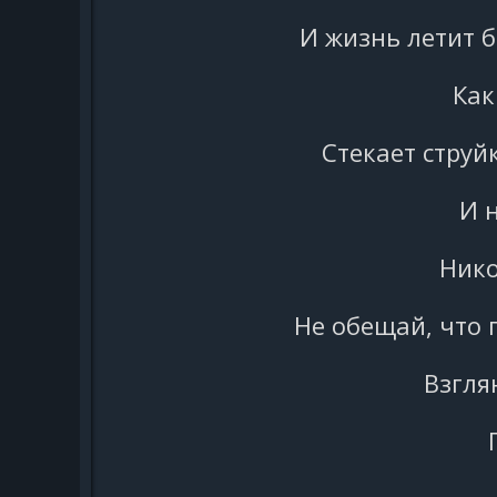
И жизнь летит б
Как
Стекает струй
И 
Нико
Не обещай, что 
Взгля