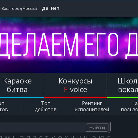
Да
Нет
Ваш город Москва?
Караоке
Конкурсы
Школ
битва
F
-voice
вока
оп
Топ
Рейтинг
Н
тов
дебютов
исполнителей
польз
Найти