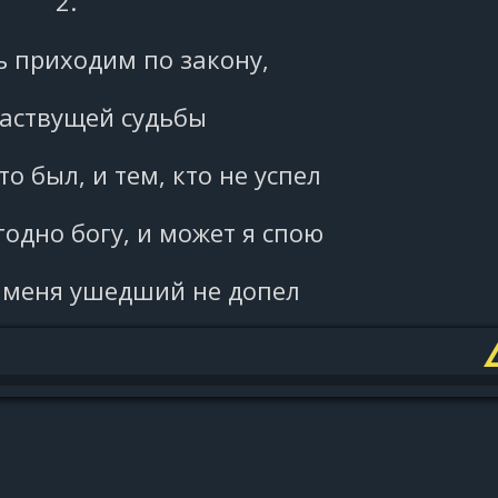
2.
 приходим по закону,
ластвущей судьбы
то был, и тем, кто не успел
угодно богу, и может я спою
до меня ушедший не допел
пути не пройти
как ни старайся, не уйти
нь возьмёт своё