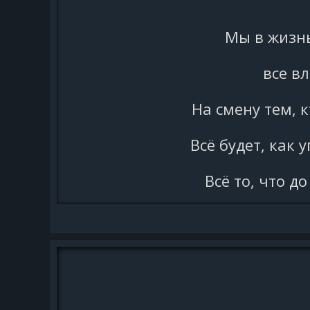
Мы в жизнь
все в
На смену тем, к
Всё будет, как 
Всё то, что 
Два 
И от судьбы, 
И жиз