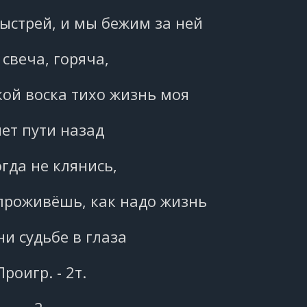
ыстрей, и мы бежим за ней
 свеча, горяча,
кой воска тихо жизнь моя
нет пути назад
гда не клянись,
проживёшь, как надо жизнь
ни судьбе в глаза
Проигр. - 2т.