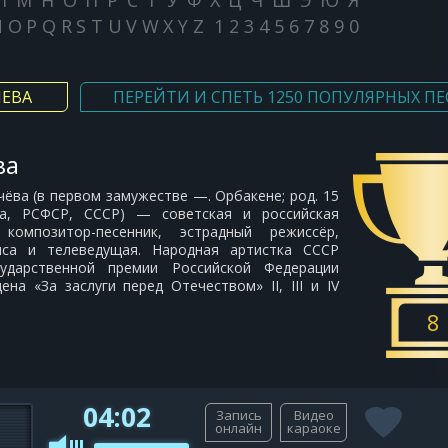
Л
М
Н
О
П
Р
С
Т
У
Ф
Х
Ц
Ч
Ш
Э
Ю
Я
N
O
P
Q
R
S
T
U
V
W
X
Y
Z
1
2
3
4
5
6
7
8
9
0
ЧЕВА
ПЕРЕЙТИ И СПЕТЬ 1250 ПОПУЛЯРНЫХ ПЕ
ва
ачёва (в первом замужестве —. Орбакене; род. 15
ва, РСФСР, СССР) — советская и российская
 композитор-песенник, эстрадный режиссёр,
иса и телеведущая. Народная артистка СССР
сударственной премии Российской Федерации
дена «За заслуги перед Отечеством» II, III и IV
8
04:02