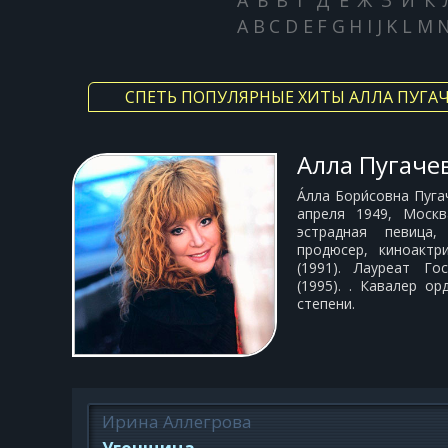
А
Б
В
Г
Д
Е
Ж
З
И
К
A
B
C
D
E
F
G
H
I
J
K
L
M
СПЕТЬ ПОПУЛЯРНЫЕ ХИТЫ АЛЛА ПУГА
Алла Пугаче
А́лла Бори́совна Пуг
апреля 1949, Моск
эстрадная певица,
продюсер, киноактр
(1991). Лауреат Го
(1995). . Кавалер ор
степени.
Ирина Аллегрова