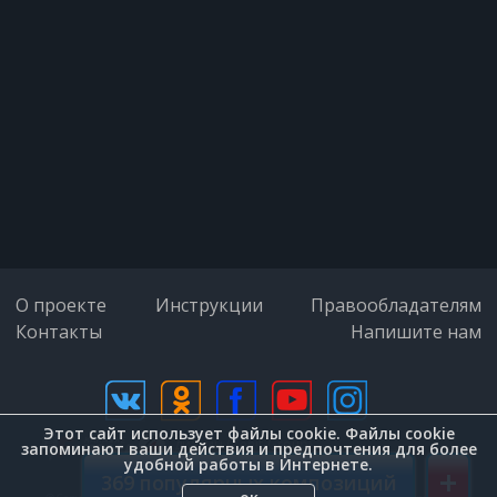
За то, что Вы меня, не зная сами,
Так любите. За мой ночной покой,
За редкость встреч закатными
часами.
За наше негулянье под луной,
О проекте
Инструкции
Правообладателям
Контакты
Напишите нам
За солнце не у нас над головами,
За то, что Вы - увы! - больны не
Этот сайт использует файлы cookie. Файлы cookie
дизайн (Zenit-Group)
мной,
запоминают ваши действия и предпочтения для более
удобной работы в Интернете.
+
369 популярных композиций