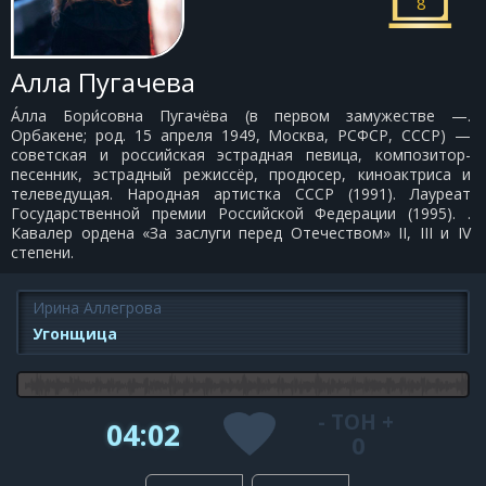
8
Алла Пугачева
А́лла Бори́совна Пугачёва (в первом замужестве —.
Орбакене; род. 15 апреля 1949, Москва, РСФСР, СССР) —
советская и российская эстрадная певица, композитор-
песенник, эстрадный режиссёр, продюсер, киноактриса и
телеведущая. Народная артистка СССР (1991). Лауреат
Государственной премии Российской Федерации (1995). .
Кавалер ордена «За заслуги перед Отечеством» II, III и IV
степени.
Ирина Аллегрова
Угонщица
-
ТОН
+
04:02
0