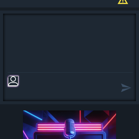
За то, что я - увы! - больна не вами
Мне нравится, что Вы больны не
мной,
Мне нравится, что я больна не
вами,
Что никогда тяжелый шар земной,
Не уплывет под нашими ногами.
Мне нравится, что можно быть
смешной,