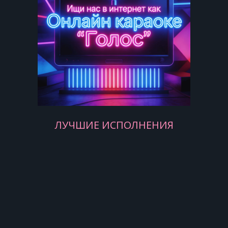
Распущенной и не играть словами,
И не краснеть удушливой волной,
Слегка соприкоснувшись рукавами.
Спасибо Вам и сердцем и рукой,
ЛУЧШИЕ ИСПОЛНЕНИЯ
За то, что Вы меня, не зная сами,
Так любите. За мой ночной покой,
За редкость встреч закатными
часами.