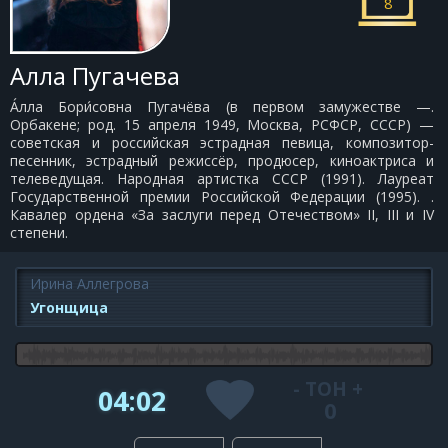
8
Алла Пугачева
А́лла Бори́совна Пугачёва (в первом замужестве —.
Орбакене; род. 15 апреля 1949, Москва, РСФСР, СССР) —
советская и российская эстрадная певица, композитор-
песенник, эстрадный режиссёр, продюсер, киноактриса и
телеведущая. Народная артистка СССР (1991). Лауреат
Государственной премии Российской Федерации (1995). .
Кавалер ордена «За заслуги перед Отечеством» II, III и IV
степени.
Ирина Аллегрова
Угонщица
-
ТОН
+
04:02
0