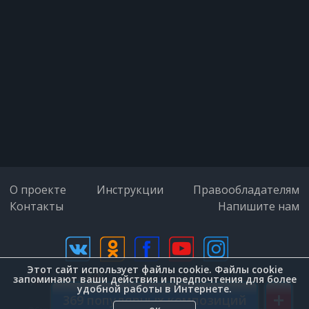
Выше птиц взлететь хочу я,
Чтоб взглянуть с голубой высоты
На страну мою большую,
На леса, на луга, на цветы.
О проекте
Инструкции
Правообладателям
Контакты
Напишите нам
Этот сайт использует файлы cookie. Файлы cookie
дизайн (Zenit-Group)
запоминают ваши действия и предпочтения для более
удобной работы в Интернете.
+
Я так хочу,
369 популярных композиций