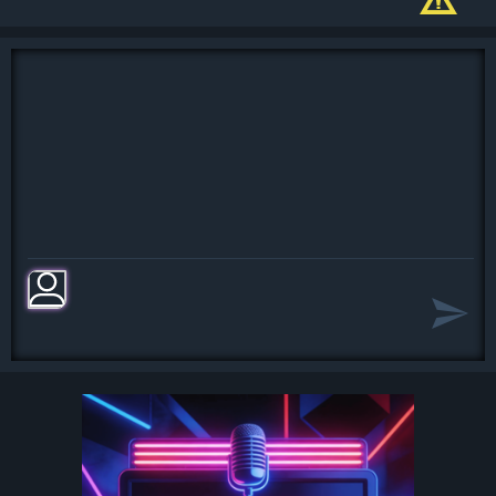
Лето, ах, лето,
Лето звёздное, звонче пой.
Лето, ах, лето,
Лето звёздное, будь со мной.
Дождь грибной играет в прятки