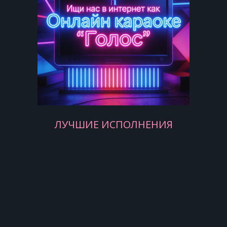
Счастья на пути искать,
Поверив опять миражам.
Припев:
Белый снег -
ЛУЧШИЕ ИСПОЛНЕНИЯ
Стрелок бег,
Одинокий век.
Есть ли любовь,
Скажи...