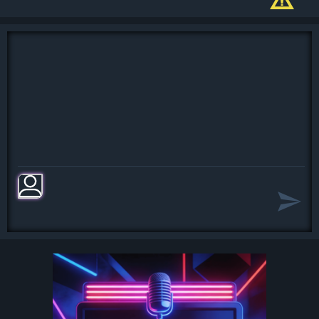
И все пройдет.
Капельку жаль
Прошлогоднюю печаль,
До свидания, февраль!
Тянет к новым берегам,
Веря небесам,
Снова будем ждать,