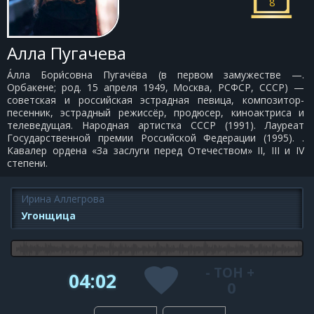
8
Алла Пугачева
А́лла Бори́совна Пугачёва (в первом замужестве —.
Орбакене; род. 15 апреля 1949, Москва, РСФСР, СССР) —
советская и российская эстрадная певица, композитор-
песенник, эстрадный режиссёр, продюсер, киноактриса и
телеведущая. Народная артистка СССР (1991). Лауреат
Государственной премии Российской Федерации (1995). .
Кавалер ордена «За заслуги перед Отечеством» II, III и IV
степени.
Ирина Аллегрова
Угонщица
-
ТОН
+
04:02
0