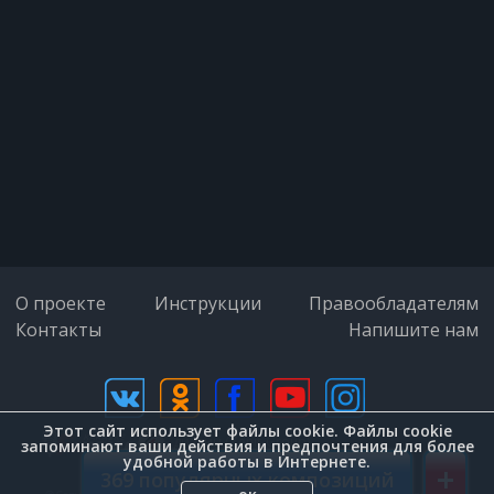
Есть ли любовь,
Скажи...
Все - миражи...
И на восход
Белый пароход
В море уйдет,
О проекте
Инструкции
Правообладателям
Контакты
Напишите нам
И все пройдет.
Этот сайт использует файлы cookie. Файлы cookie
дизайн (Zenit-Group)
запоминают ваши действия и предпочтения для более
удобной работы в Интернете.
+
369 популярных композиций