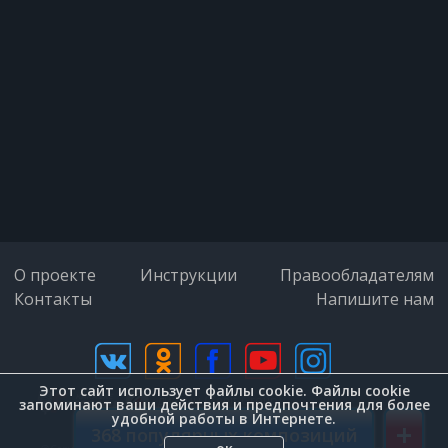
Он отправился за мной,
А беда с молвой в седле
задержалися.
А беда с молвой в седле
задержалися..
О проекте
Инструкции
Правообладателям
Контакты
Он настиг меня, догнал,
Напишите нам
Обнял, на руки поднял,
Этот сайт использует файлы cookie. Файлы cookie
А беда с молвой в седле
дизайн (Zenit-Group)
запоминают ваши действия и предпочтения для более
удобной работы в Интернете.
+
ухмылялися.
368 популярных композиций