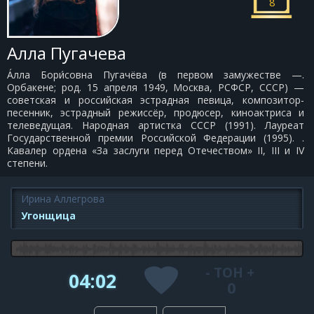
8
Алла Пугачева
А́лла Бори́совна Пугачёва (в первом замужестве —.
Орбакене; род. 15 апреля 1949, Москва, РСФСР, СССР) —
советская и российская эстрадная певица, композитор-
песенник, эстрадный режиссёр, продюсер, киноактриса и
телеведущая. Народная артистка СССР (1991). Лауреат
Государственной премии Российской Федерации (1995). .
Кавалер ордена «За заслуги перед Отечеством» II, III и IV
степени.
Ирина Аллегрова
Угонщица
-
ТОН
+
04:02
0