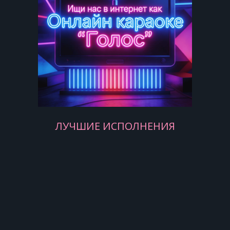
И остаться он не мог,
Был всего один денёк,
А беда на вечный срок
задержалася.
А беда на вечный срок
задержалася..
ЛУЧШИЕ ИСПОЛНЕНИЯ
Я несла свою беду
По весеннему по льду.
Обломился лёд, душа оборвалася,