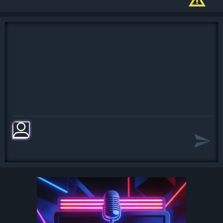
Он отправился за мной,
А беда с молвой в седле
задержалися.
А беда с молвой в седле
задержалися..
Он настиг меня, догнал,
Обнял, на руки поднял,
А беда с молвой в седле
ухмылялися.