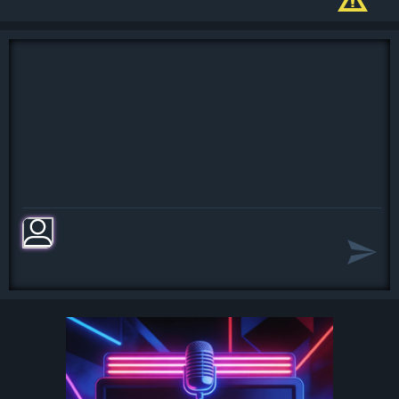
И на арену к ним летят цветы.
Для них играет туш, горят глаза,
А мною заполняют перерыв.
Ах, Арлекино, Арлекино,
Нужно быть смешным для всех.
Арлекино, Арлекино,
Есть одна награда - смех!