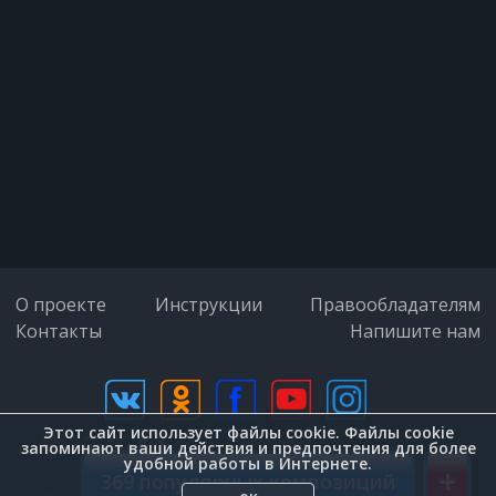
Ах, Арлекино, Арлекино,
Нужно быть смешным для всех.
Арлекино, Арлекино,
Есть одна награда - смех!
Выходят на арену силачи,
О проекте
Инструкции
Правообладателям
Контакты
Напишите нам
Не ведая, что в жизни есть печаль.
Они подковы гнут, как калачи,
Этот сайт использует файлы cookie. Файлы cookie
дизайн (Zenit-Group)
запоминают ваши действия и предпочтения для более
удобной работы в Интернете.
+
И цепи рвут движением плеча.
369 популярных композиций