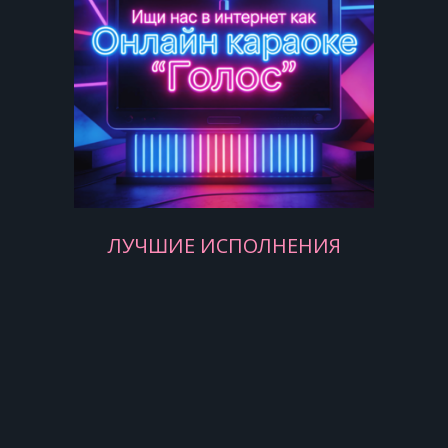
Смешить вас мне с годами все
трудней,
Ведь я - не шут у трона короля.
Я Гамлета в безумии страстей
Который год играю для себя.
ЛУЧШИЕ ИСПОЛНЕНИЯ
Все кажется: вот маску я сниму,
И этот мир изменится со мной,