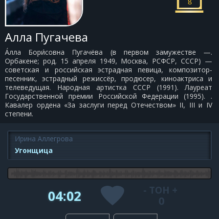
8
Алла Пугачева
А́лла Бори́совна Пугачёва (в первом замужестве —.
Орбакене; род. 15 апреля 1949, Москва, РСФСР, СССР) —
советская и российская эстрадная певица, композитор-
песенник, эстрадный режиссёр, продюсер, киноактриса и
телеведущая. Народная артистка СССР (1991). Лауреат
Государственной премии Российской Федерации (1995). .
Кавалер ордена «За заслуги перед Отечеством» II, III и IV
степени.
Ирина Аллегрова
Угонщица
-
ТОН
+
04:02
0