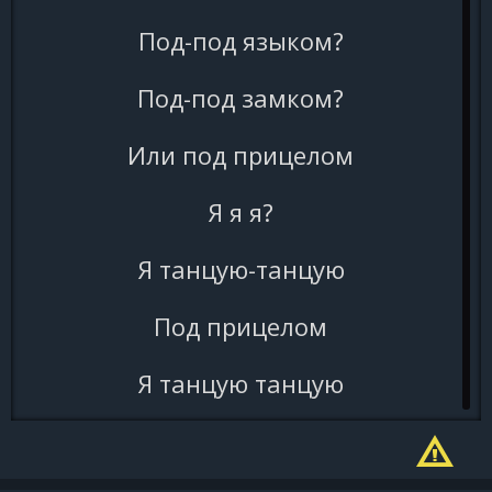
Под-под языком?
Под-под замком?
Или под прицелом
Я я я?
Я танцую-танцую
Под прицелом
Я танцую танцую
Под прицелом