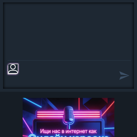
Кто это кто это кто это тут прячется
Хитрый такой?
Помаши мне рукой
Моя любовь!
Помаши мне рукой
Я танцую-танцую
Под прицелом
Ты за стеклом
Ты из стекла