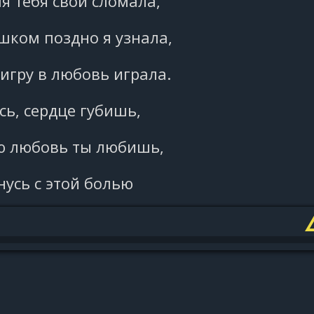
я тебя свои сломала,
шком поздно я узнала,
 игру в любовь играла.
ь, сердце губишь,
ю любовь ты любишь,
нусь с этой болью
воею нелюбовью.
Припев: