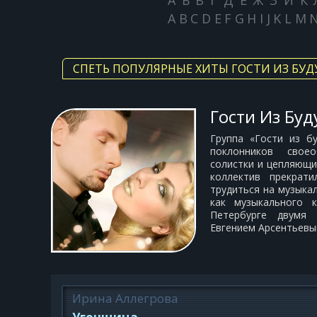
А
Б
В
Г
Д
Е
Ж
З
И
К
A
B
C
D
E
F
G
H
I
J
K
L
M
СПЕТЬ ПОПУЛЯРНЫЕ ХИТЫ ГОСТИ ИЗ БУ
Гости Из Бу
Группа «Гости из б
поклонников свое
солистки и цепляющим
коллектив прекрат
трудиться на музыка
как музыкального 
Петербурге двумя
Евгением Арсентьевым
Ирина Аллегрова