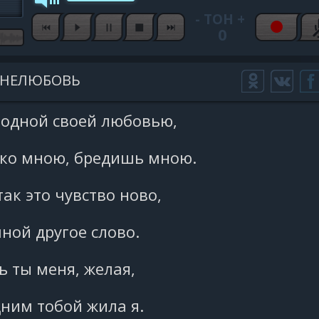
-
ТОН
+
0
НЕЛЮБОВЬ
одной своей любовью,
о мною, бредишь мною.
так это чувство ново,
мной другое слово.
 ты меня, желая,
ним тобой жила я.