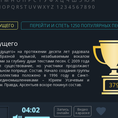
Л
М
Н
О
П
Р
С
Т
У
Ф
Х
Ц
Ч
Ш
Э
Ю
Я
N
O
P
Q
R
S
T
U
V
W
X
Y
Z
1
2
3
4
5
6
7
8
9
0
ДУЩЕГО
ПЕРЕЙТИ И СПЕТЬ 1250 ПОПУЛЯРНЫХ ПЕ
дущего
удущего» на протяжении десяти лет радовала
образной музыкой, незабываемым вокалом
и за глубину души текстами песен. С 2009 года
ил существование, но участники продолжают
льном поприще. Состав. Начало создания группы
коллектива положено в 1996 году в Санкт-
 единомышленниками – Юрием Усачевым и
37
. Правда, Арсентьев вскоре покинул состав.
04:02