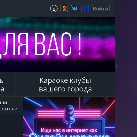
Зарегистрироваться
Войти
ы
Караоке клубы
ла
вашего города
аши
ователи