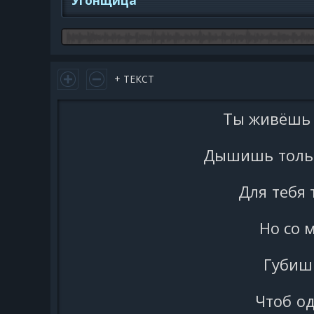
Угонщица
+ ТЕКСТ
Ты живёшь 
Дышишь тольк
Для тебя 
Но со 
Губишь
Чтоб од