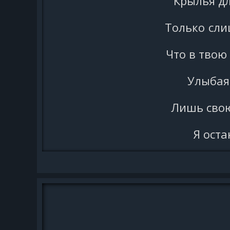
Крылья дл
Только сли
Что в твою
Улыбаяс
Лишь сво
Я оста
Со с