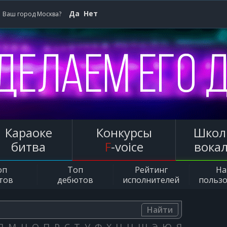
Да
Нет
Ваш город Москва?
Караоке
Конкурсы
Школ
битва
F
-voice
вока
оп
Топ
Рейтинг
Н
тов
дебютов
исполнителей
польз
Найти