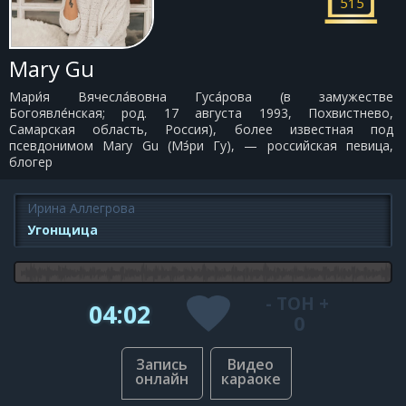
515
Mary Gu
Мари́я Вячесла́вовна Гуса́рова (в замужестве
Богоявле́нская; род. 17 августа 1993, Похвистнево,
Самарская область, Россия), более известная под
псевдонимом Mary Gu (Мэ́ри Гу), — российская певица,
блогер
Ирина Аллегрова
Угонщица
-
ТОН
+
04:02
0