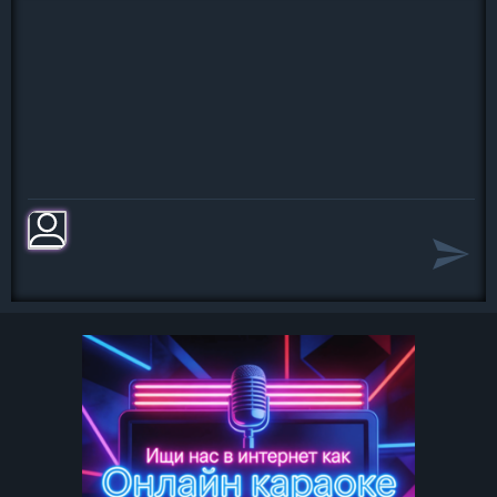
медляк.
Полупустая набережная, кружатся
тени...
Ещё три дня, и унесёт тебя
железный феникс.
Я не узнаю, где ты там и с кем ты,
Твоя любовь стала моей на правах
аренды.
Ветер развевает твои волосы...
Дети, мы с тобою просто дети.