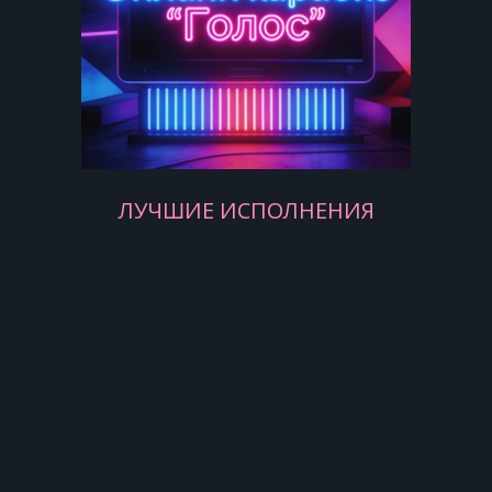
Запоминаю, закрывая руками лицо.
Садится солнце, волны ласкают
песок.
Я провожаю тебя в номер: ключи,
замок...
ЛУЧШИЕ ИСПОЛНЕНИЯ
Мило улыбаешься, но не пускаешь
за порог.
Твои глаза сияют и не капли не
юлят.
Мы снова пьяные, танцуем
последний медляк