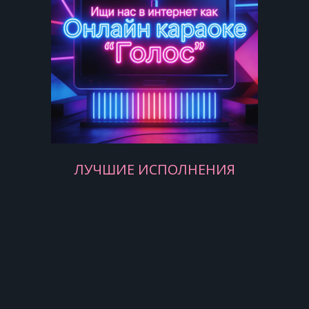
Счастливый поворот твоей дороги
Судьбы твоей счастливый поворот
6
Но век уже как будто на исходе
И скоро без сомнения пройдёт
ЛУЧШИЕ ИСПОЛНЕНИЯ
А с нами ничего не происходит
И вряд ли что ни-будь произойдёт
И вряд ли что ни-будь произойдёт