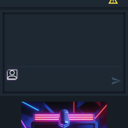
И мы увидим в этой тишине
Как далеки мы были друг от друга
Как думали, что мчимся на коне
А сами просто бегали по кругу
А думали, что мчимся на коне
5
Как верили, что главное придёт
Себя считали кем то из немногих
И ждали, что вот-вот произойдёт