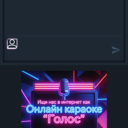
лето
Я знаю, где ты, с кем ты,
Но мне похуй, где ты, с кем ты
223-й, Трэвис давит на педаль
кареты
Мешаю ветер с дымом с окон AMG
пакета