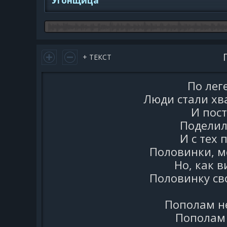
Угонщица
+ ТЕКСТ
По лег
Люди стали хва
И пост
Поделил
И с тех 
Половинки, м
Но, как в
Половинку сво
Пополам не
Пополам 