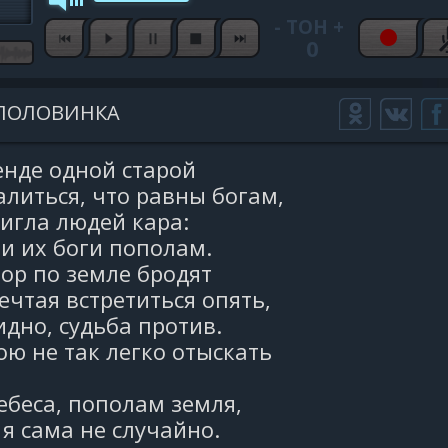
-
ТОН
+
0
ПОЛОВИНКА
енде одной старой
литься, что равны богам,
игла людей кара:
и их боги пополам.
пор по земле бродят
ечтая встретиться опять,
идно, судьба против.
ю не так легко отыскать
беса, пополам земля,
я сама не случайно.