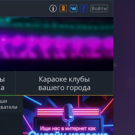
Зарегистрироваться
Войти
ы
Караоке клубы
ла
вашего города
аши
ователи