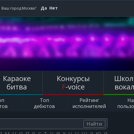
Да
Нет
Ваш город Москва?
Караоке
Конкурсы
Школ
битва
F
-voice
вока
оп
Топ
Рейтинг
Н
тов
дебютов
исполнителей
польз
Найти