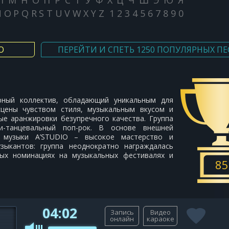
Л
М
Н
О
П
Р
С
Т
У
Ф
Х
Ц
Ч
Ш
Э
Ю
Я
N
O
P
Q
R
S
T
U
V
W
X
Y
Z
1
2
3
4
5
6
7
8
9
0
О
ПЕРЕЙТИ И СПЕТЬ 1250 ПОПУЛЯРНЫХ ПЕ
рный коллектив, обладающий уникальным для
cцены чувством стиля, музыкальным вкусом и
е аранжировки безупречного качества. Группа
ки-танцевальный поп-рок. В основе внешней
и музыки A’STUDIO – высокое мастерство и
зыкантов: группа неоднократно награждалась
ых номинациях на музыкальных фестивалях и
85
04:02