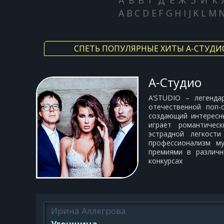
А
Б
В
Г
Д
Е
Ж
З
И
К
A
B
C
D
E
F
G
H
I
J
K
L
M
СПЕТЬ ПОПУЛЯРНЫЕ ХИТЫ А-СТУДИ
А-Студио
A’STUDIO – легенда
отечественной поп-
создающий интересны
играет романтичес
эстрадной легкост
профессионализм му
премиями в различн
конкурсах
Ирина Аллегрова