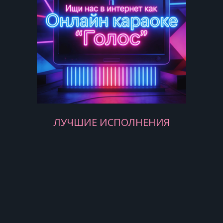
Shine until tomorrow let it be
I wake up to the sound of music
Mother mary comes to me
Speaking words of wisdom let it be
ЛУЧШИЕ ИСПОЛНЕНИЯ
Let it be, let it be
Let it be, yeah let it be
Oh there will be an answer let it be