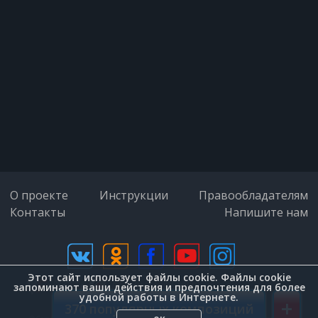
For though they may be parted
There is still a chance that they will
see
There will be an answer let it be
Let it be, let it be
О проекте
Инструкции
Правообладателям
Контакты
Напишите нам
Let it be, let it be
Yeah there will be an answer let it be
Этот сайт использует файлы cookie. Файлы cookie
дизайн (Zenit-Group)
запоминают ваши действия и предпочтения для более
удобной работы в Интернете.
+
370 популярных композиций