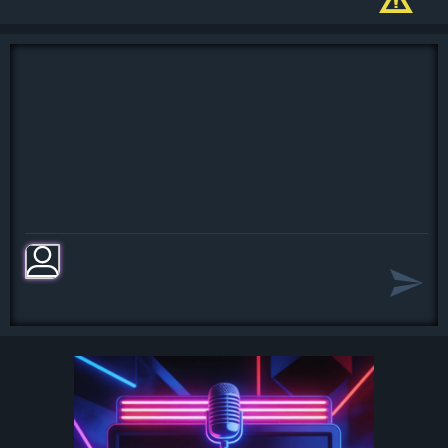
Yeah there will be an answer let it be
Let it be, let it be
Let it be, let it be
Whisper words of wisdom let it be
(2x)
And when the night is cloudy
There is still a light that shines on me