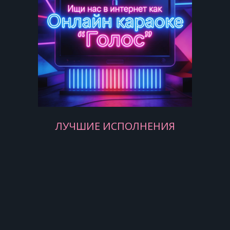
hey Jude.
Hey Jude, don't make it bad.
Take a sad song and make it better.
Remember to let her into your heart,
then you can start to make it better.
Hey Jude, don't be afraid.
You were made to go out and get her.
ЛУЧШИЕ ИСПОЛНЕНИЯ
The minute you let her under your
skin,
then you begin to make it better.
And anytime you feel the pain,
hey Jude, refrain,
don't carry the world upon your