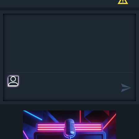
Remember to let her under your skin,
then you'll begin to make it better
better better better better better, oh.
Da da da da da da da, da da da da,
hey Jude.
Da da da da da da da, da da da da,
hey Jude.
Da da da da da da da, da da da da,
hey Jude.
Da da da da da da da, da da da da,
hey Jude.
Da da da da da da da, da da da da,
hey Jude.
Da da da da da da da, da da da da,