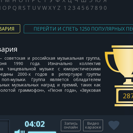
Л
М
Н
О
П
Р
С
Т
У
Ф
Х
Ц
Ч
Ш
Э
Ю
Я
N
O
P
Q
R
S
T
U
V
W
X
Y
Z
1
2
3
4
5
6
7
8
9
0
ВАРИЯ
ПЕРЕЙТИ И СПЕТЬ 1250 ПОПУЛЯРНЫХ ПЕ
вария
 — советская и российская музыкальная группа,
ня 1990 года. Изначально коллектив
 на танцевальной музыке с юмористическими
редины 2000-х годов в репертуаре группы
поп-музыки. Группа является обладателем
ьных музыкальных наград и премий, таких как
Золотой граммофон», «Песня года», «Звуковая
28
04:02