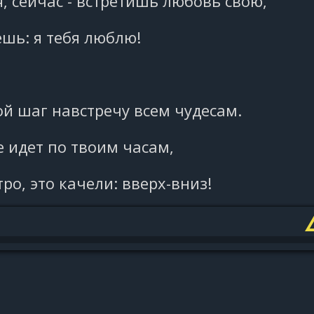
, сейчас - встретишь любовь свою,
шь: я тебя люблю!
й шаг навстречу всем чудесам.
е идет по твоим часам,
ро, это качели: вверх-вниз!
верх-вниз...
 ожиданием перемен,