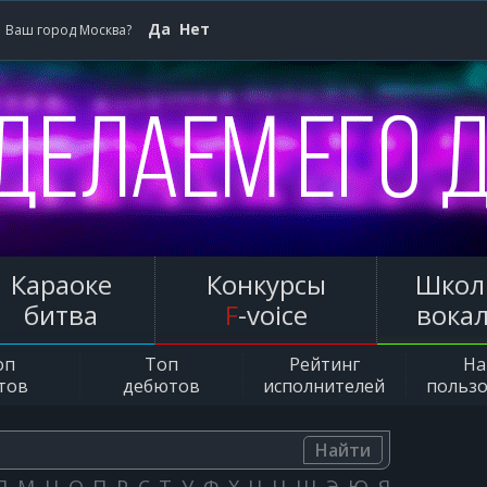
Да
Нет
Ваш город Москва?
Караоке
Конкурсы
Школ
битва
F
-voice
вока
оп
Топ
Рейтинг
Н
тов
дебютов
исполнителей
польз
Найти