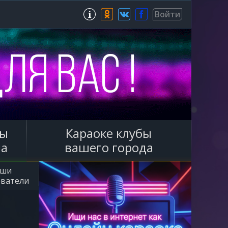
Зарегистрироваться
Войти
ы
Караоке клубы
ла
вашего города
аши
ователи