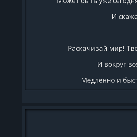
Может быть уже сегодня
И скаже
Раскачивай мир! Тво
И вокруг вс
Медленно и быст
В
Ты живешь