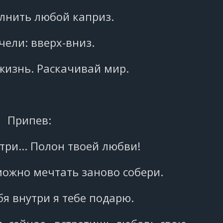
лнить любой каприз.
чели: вверх-вниз.
жизнь. Раскачивай мир.
Припев:
три... Полон твоей любви!
 можно мечтать заново собери.
бя внутри я тебе подарю.