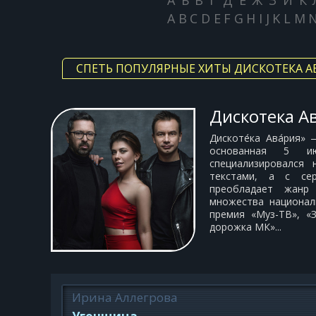
А
Б
В
Г
Д
Е
Ж
З
И
К
A
B
C
D
E
F
G
H
I
J
K
L
M
СПЕТЬ ПОПУЛЯРНЫЕ ХИТЫ ДИСКОТЕКА А
Дискотека А
Дискоте́ка Ава́рия»
основанная 5 ию
специализировался
текстами, а с се
преобладает жанр 
множества национал
премия «Муз-ТВ», «
дорожка МК»...
Ирина Аллегрова